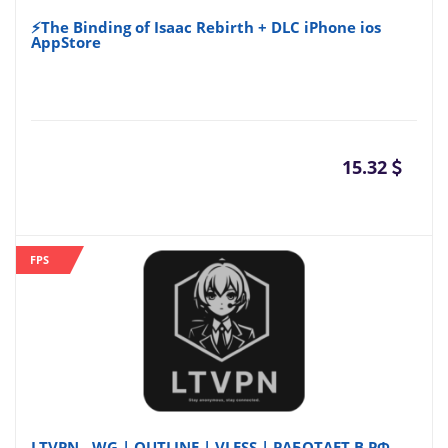
⚡The Binding of Isaac Rebirth + DLC iPhone ios
AppStore
15.32
FPS
LTVPN - WG | OUTLINE | VLESS | РАБОТАЕТ В РФ