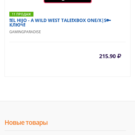
11 ПРОДАЖ
❗EL HIJO - A WILD WEST TALE❗XBOX ONE/X|S🔑
КЛЮЧ❗
GAMINGPARADISE
215.90
Новые товары