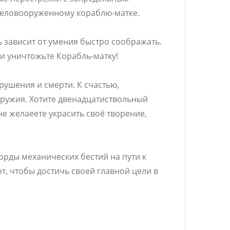
желовооруженному кораблю-матке.
 зависит от умения быстро соображать.
 и уничтожьте Корабль-матку!
ушения и смерти. К счастью,
ружия. Хотите двенадцатиствольный
е желаеете украсить своё творение,
орды механических бестий на пути к
т, чтобы достичь своей главной цели в