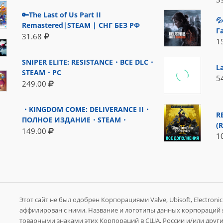
🔑The Last of Us Part II

Remastered|STEAM | СНГ БЕЗ РФ
Г
31.68
1
SNIPER ELITE: RESISTANCE・ВСЕ DLC・
L
STEAM・PC
5
249.00
・KINGDOM COME: DELIVERANCE II・
R
ПОЛНОЕ ИЗДАНИЕ・STEAM・
(
149.00
1
Этот сайт не был одобрен Корпорациями Valve, Ubisoft, Electronic A
аффилирован с ними. Название и логотипы данных корпораций
товарными знаками этих Корпораций в США, России и/или других