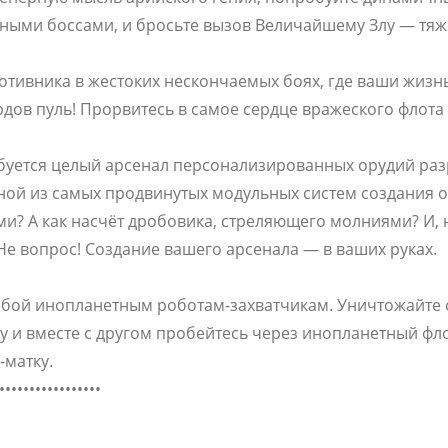
мными боссами, и бросьте вызов Величайшему Злу — тя
тивника в жестоких нескончаемых боях, где ваши жизнь
рдов пуль! Прорвитесь в самое сердце вражеского флота
буется целый арсенал персонализированных орудий разр
ой из самых продвинутых модульных систем создания о
? А как насчёт дробовика, стреляющего молниями? И, н
Не вопрос! Создание вашего арсенала — в ваших руках.
е бой инопланетным роботам-захватчикам. Уничтожайте 
 и вместе с другом пробейтесь через инопланетный фло
матку.
•••••••••••••••••