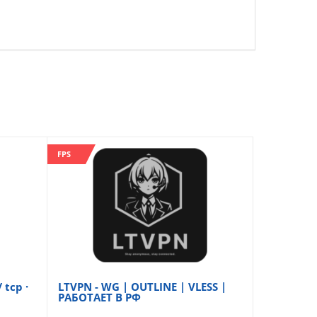
FPS
 tcp ·
LTVPN - WG | OUTLINE | VLESS |
РАБОТАЕТ В РФ