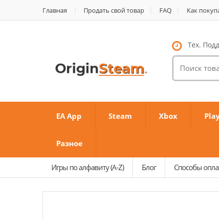
Главная
Продать свой товар
FAQ
Как покуп
Тех. Подд
Поиск
товаров:
EA App
Steam
Xbox
Pla
Разное
Игры по алфавиту (A-Z)
Блог
Способы опл