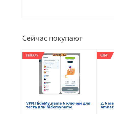
Сейчас покупают
SBERPAY
USDT
VPN HideMy.name 6 ключей для
2, 6 ме
теста впн hidemyname
Amnezi