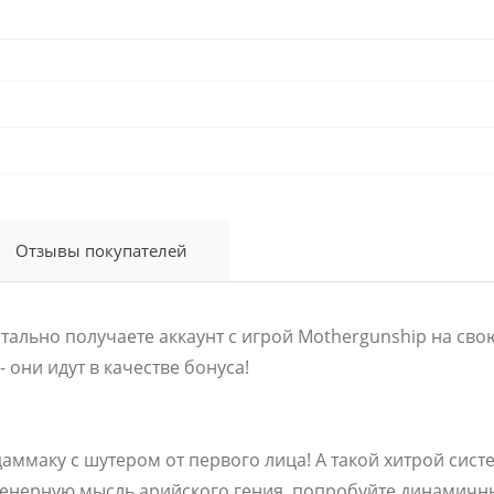
Отзывы покупателей
ально получаете аккаунт с игрой Mothergunship на свою
 они идут в качестве бонуса!
ммаку с шутером от первого лица! А такой хитрой сист
женерную мысль арийского гения, попробуйте динамичн