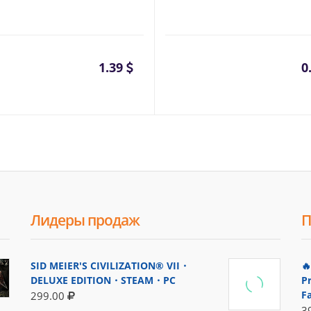
1.39
0
Лидеры продаж
П
SID MEIER'S CIVILIZATION® VII・

DELUXE EDITION・STEAM・PC
P
F
299.00
3