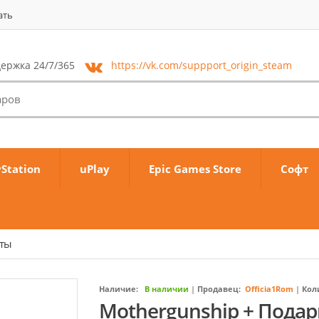
ать
ержка 24/7/365
https://vk.com/
suppport_origin_steam
yStation
uPlay
Epic Games Store
Софт
аты
Наличие:
В наличии
|
Продавец:
Officia1Rom
|
Кол
Mothergunship + Пода