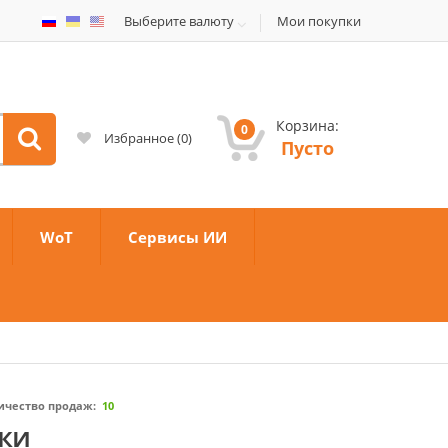
Выберите валюту
Мои покупки
Корзина:
0
Избранное
(
0
)
Пусто
WoT
Сервисы ИИ
ичество продаж:
10
рки