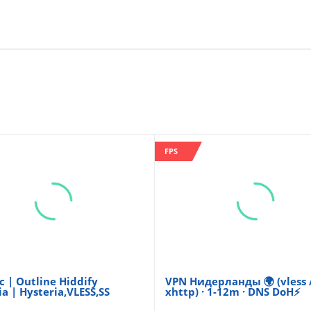
FPS
с | Outline Hiddify
VPN Нидерланды 🌍 (vless /
a | Hysteria,VLESS,SS
xhttp) · 1-12m · DNS DoH⚡