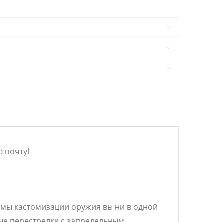
 почту!
емы кастомизации оружия вы ни в одной
ые перестрелки с запредельным