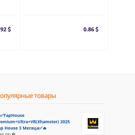
.92
0.86
опулярные товары
✅FapHouse
remium+Ultra+VR(Xhamster) 2025
ap House 3 Месяца✅🔥
99.00