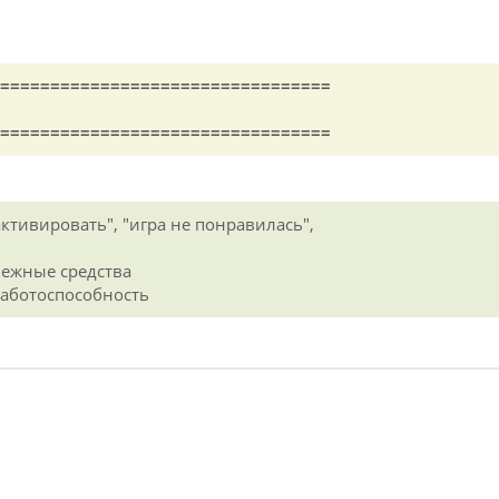
=================================
=================================
 активировать", "игра не понравилась",
енежные средства
 работоспособность