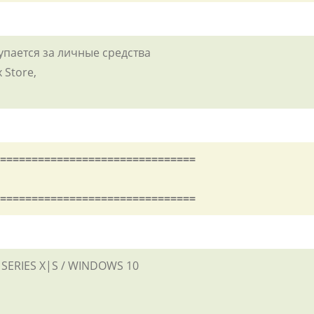
купается за личные средства
 Store,
===============================
===============================
 SERIES X|S / WINDOWS 10