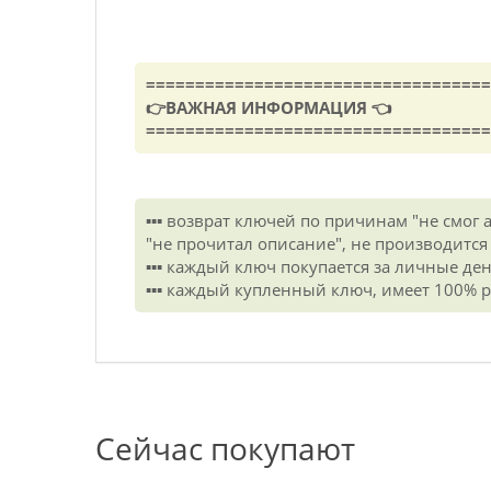
===================================
👉ВАЖНАЯ ИНФОРМАЦИЯ 👈
===================================
▪️▪️▪️ возврат ключей по причинам "не смог
"не прочитал описание", не производится
▪️▪️▪️ каждый ключ покупается за личные д
▪️▪️▪️ каждый купленный ключ, имеет 100%
Сейчас покупают