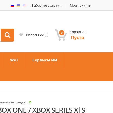
Выберите валюту
Мои покупки
Корзина:
0
Избранное
(
0
)
Пусто
WoT
Сервисы ИИ
личество продаж:
10
 XBOX ONE / XBOX SERIES X|S