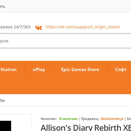
ать
ержка 24/7/365
https://vk.com/
suppport_origin_steam
yStation
uPlay
Epic Games Store
Софт
аты
Наличие:
В наличии
|
Продавец:
HotGameKeys
|
Ко
Allison's Diary Rebirth