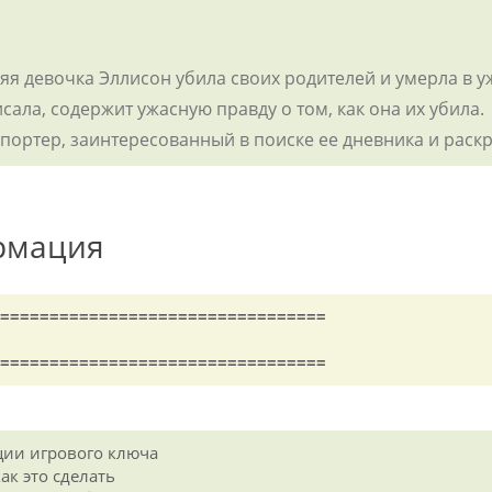
няя девочка Эллисон убила своих родителей и умерла в 
сала, содержит ужасную правду о том, как она их убила.
портер, заинтересованный в поиске ее дневника и раскр
рмация
=================================
=================================
ции игрового ключа
к это сделать