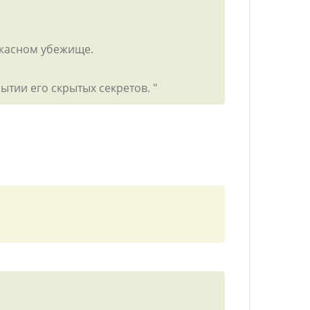
ужасном убежище.
ытии его скрытых секретов. "