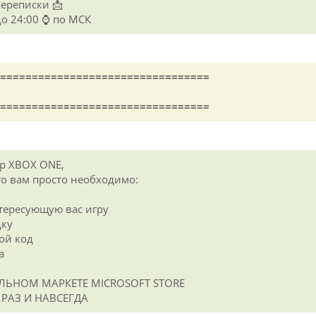
переписки 📩
о 24:00 ⌚ по МСК
=================================
=================================
р XBOX ONE,
то вам просто необходимо:
 интересующую вас игру
дку
вой код
а
ЛЬНОМ МАРКЕТЕ MICROSOFT STORE
РАЗ И НАВСЕГДА