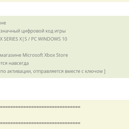
ине
5-значный цифровой код игры
BOX SERIES X|S / PC WINDOWS 10
 магазине Microsoft Xbox Store
ется навсегда
 по активации, отправляется вместе с ключом ]
===============================
===============================