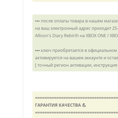
▪️▪️▪️ после оплаты товара в нашем магаз
на ваш электронный адрес приходит 2
Allison's Diary Rebirth на XBOX ONE / X
▪️▪️▪️ ключ приобретается в официальном
активируется на вашем аккаунте и оста
[ точный регион активации, инструкция
===================================
ГАРАНТИЯ КАЧЕСТВА 💪
===================================