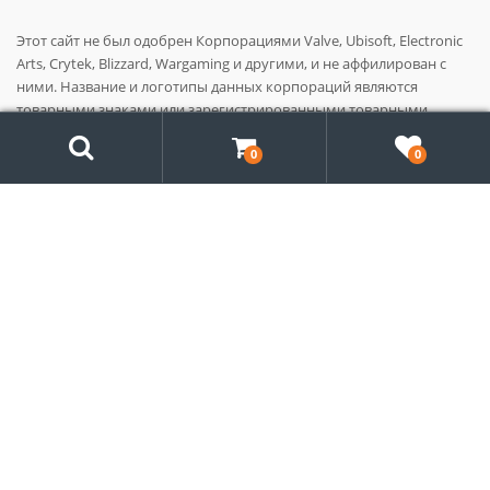
Этот сайт не был одобрен Корпорациями Valve, Ubisoft, Electronic
Arts, Crytek, Blizzard, Wargaming и другими, и не аффилирован с
ними. Название и логотипы данных корпораций являются
товарными знаками или зарегистрированными товарными
Поиск
знаками этих Корпораций в США, России и/или других странах.
Все права сохранены. Все названия продуктов, компаний и марок,
0
0
логотипы и товарные знаки, как и содержимое продуктов (игр и
прочего) являются собственностью соответствующих владельцев.
Search
for:
© 2014 - 2026
Origin-Steam.com