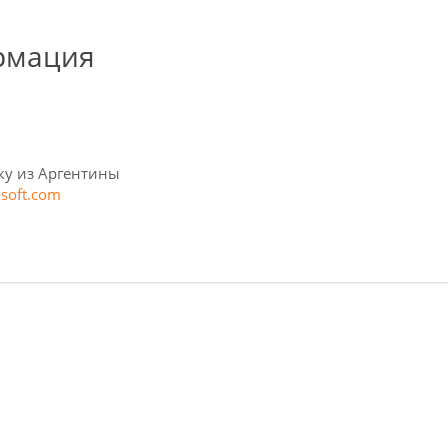
рмация
зку из Аргентины
osoft.com