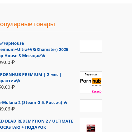
опулярные товары
✅FapHouse
remium+Ultra+VR(Xhamster) 2025
ap House 3 Месяца✅🔥
99.00
PORNHUB PREMIUM | 2 мес |
арантия💦
50.00
a-Mulana 2 (Steam Gift Россия) 🔥
49.06
ED DEAD REDEMPTION 2 / ULTIMATE
ROCKSTAR) + ПОДАРОК