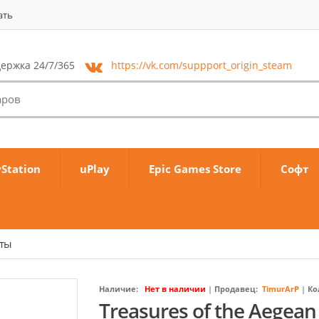
ать
ержка 24/7/365
https://vk.com/
suppport_origin_steam
yStation
uPlay
Epic Games Store
Софт
аты
Наличие:
Нет в наличии
|
Продавец:
TimurArP
|
Ко
Treasures of the Aegean