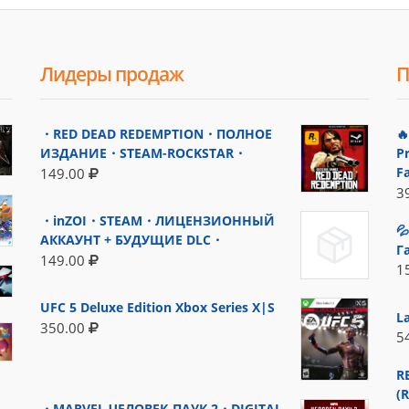
Лидеры продаж
П
・RED DEAD REDEMPTION・ПОЛНОЕ

ИЗДАНИЕ・STEAM-ROCKSTAR・
P
F
149.00
3
・inZOI・STEAM・ЛИЦЕНЗИОННЫЙ

АККАУНТ + БУДУЩИЕ DLC・
Г
149.00
1
UFC 5 Deluxe Edition Xbox Series X|S
L
350.00
5
R
(
・MARVEL ЧЕЛОВЕК-ПАУК 2・DIGITAL