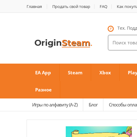
Главная
Продать свой товар
FAQ
Как покуп
Тех. Подд
Поиск
товаров:
EA App
Steam
Xbox
Pla
Разное
Игры по алфавиту (A-Z)
Блог
Способы опл