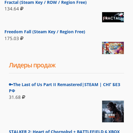
Fractal (Steam Key / ROW / Region Free)
134.64
Freedom Fall (Steam Key / Region Free)
175.03
Лидеры продаж
🔑The Last of Us Part II Remastered|STEAM | СНГ БЕЗ
РФ
31.68
STALKER 2: Heart of Chornobyl + BATTLEFIELD 6 XBOX