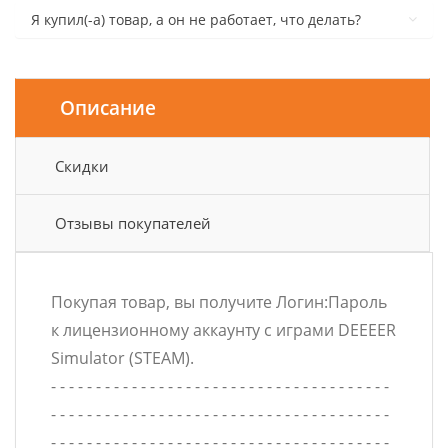
Я купил(-а) товар, а он не работает, что делать?
Описание
Скидки
Отзывы покупателей
Покупая товар, вы получите Логин:Пароль
к лицензионному аккаунту с играми DEEEER
Simulator (STEAM).
- - - - - - - - - - - - - - - - - - - - - - - - - - - - - - - - - - - - - -
- - - - - - - - - - - - - - - - - - - - - - - - - - - - - - - - - - - - - -
- - - - - - - - - - - - - - - - - - - - - - - - - - - - - - - - - - - - - -