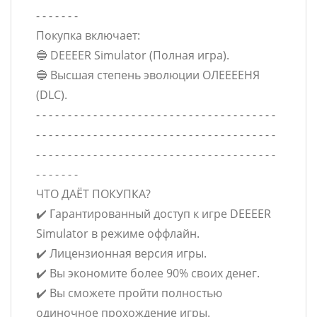
- - - - - - -
Покупка включает:
🔵 DEEEER Simulator (Полная игра).
🔵 Высшая степень эволюции ОЛЕЕЕЕНЯ
(DLC).
- - - - - - - - - - - - - - - - - - - - - - - - - - - - - - - - - - - - - -
- - - - - - - - - - - - - - - - - - - - - - - - - - - - - - - - - - - - - -
- - - - - - - - - - - - - - - - - - - - - - - - - - - - - - - - - - - - - -
- - - - - - -
ЧТО ДАЁТ ПОКУПКА?
✔️ Гарантированный доступ к игре DEEEER
Simulator в режиме оффлайн.
✔️ Лицензионная версия игры.
✔️ Вы экономите более 90% своих денег.
✔️ Вы сможете пройти полностью
одиночное прохождение игры.