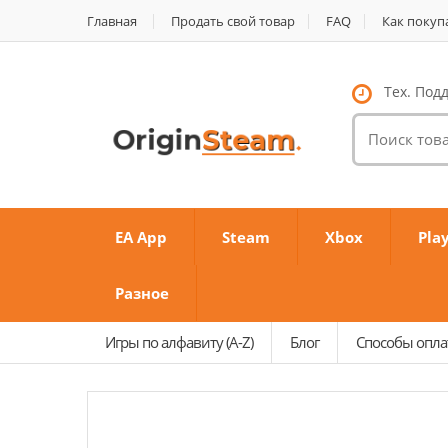
Главная
Продать свой товар
FAQ
Как покуп
Тех. Подд
Поиск
товаров:
EA App
Steam
Xbox
Pla
Разное
Игры по алфавиту (A-Z)
Блог
Способы опл