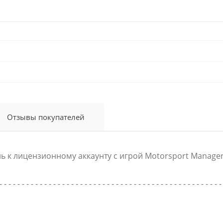
Отзывы покупателей
ь к лицензионному аккаунту с игрой Motorsport Manager
- - - - - - - - - - - - - - - - - - - - - - - - - - - - - - - - - - - - - - - - - - - - - - - - - -