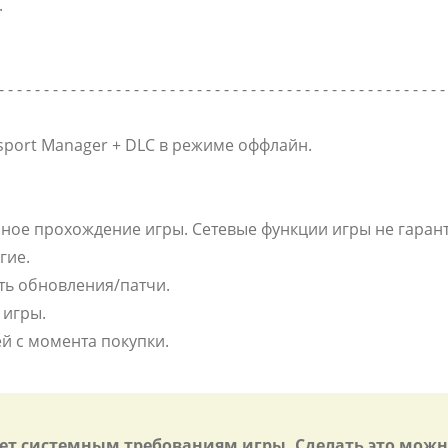
.
- - - - - - - - - - - - - - - - - - - - - - - - - - - - - - - - - - - - - - - - - - - - - - - - - -
sport Manager + DLC в режиме оффлайн.
ное прохождение игры. Сетевые функции игры не гарант
гие.
ть обновления/патчи.
 игры.
ей с момента покупки.
яет системным требованиям игры. Сделать это можн