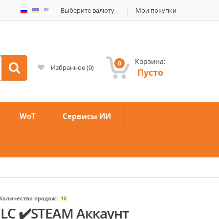
Выберите валюту
Мои покупки
Корзина:
0
Избранное
(
0
)
Пусто
WoT
Сервисы ИИ
Количество продаж:
10
DLC ✔️STEAM Аккаунт