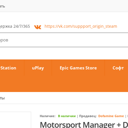
ать
ержка 24/7/365
https://vk.com/
suppport_origin_steam
yStation
uPlay
Epic Games Store
Софт
аты
Наличие:
В наличии
|
Продавец:
Dofamine Game
|
Motorsport Manager + 