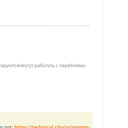
 - - - - - - - - - - - - - - - - - - - - - - - - - - - - - - - - - - -
ируются/могут работать с перебоями.
о тут:
https://technical.city/ru/system-