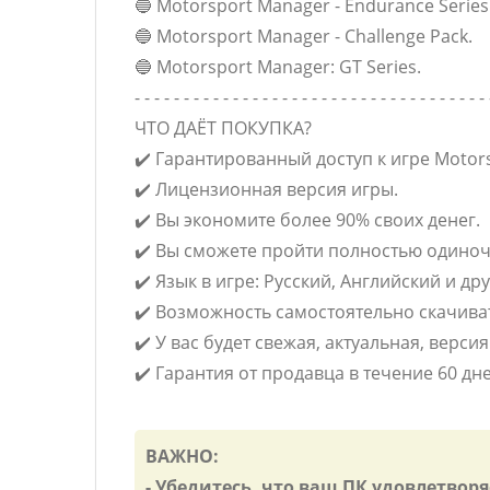
🔵 Motorsport Manager - Endurance Series
🔵 Motorsport Manager - Challenge Pack.
🔵 Motorsport Manager: GT Series.
- - - - - - - - - - - - - - - - - - - - - - - - - - - - - - - - - - - - 
ЧТО ДАЁТ ПОКУПКА?
✔️ Гарантированный доступ к игре Motor
✔️ Лицензионная версия игры.
✔️ Вы экономите более 90% своих денег.
✔️ Вы сможете пройти полностью одиноч
✔️ Язык в игре: Русский, Английский и дру
✔️ Возможность самостоятельно скачива
✔️ У вас будет свежая, актуальная, версия
✔️ Гарантия от продавца в течение 60 дн
ВАЖНО:
- Убедитесь, что ваш ПК удовлетвор