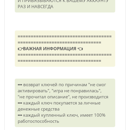
И ПРИВЯЗЫВАЮТСЯ К ВАШЕМУ АККАУНТУ
РАЗ И НАВСЕГДА
====================================
================================
👉ВАЖНАЯ ИНФОРМАЦИЯ 👈
====================================
================================
▪️▪️▪️ возврат ключей по причинам "не смог
активировать", "игра не понравилась",
"не прочитал описание", не производится
▪️▪️▪️ каждый ключ покупается за личные
денежные средства
▪️▪️▪️ каждый купленный ключ, имеет 100%
работоспособность