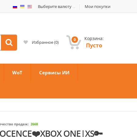
Выберите валюту
Мои покупки
Корзина:
0
Избранное
(
0
)
Пусто
WoT
Сервисы ИИ
ичество продаж:
2668
NOCENCE❤️XBOX ONE|XS🔑