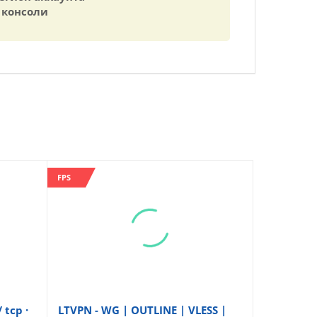
 консоли
FPS
 tcp ·
LTVPN - WG | OUTLINE | VLESS |