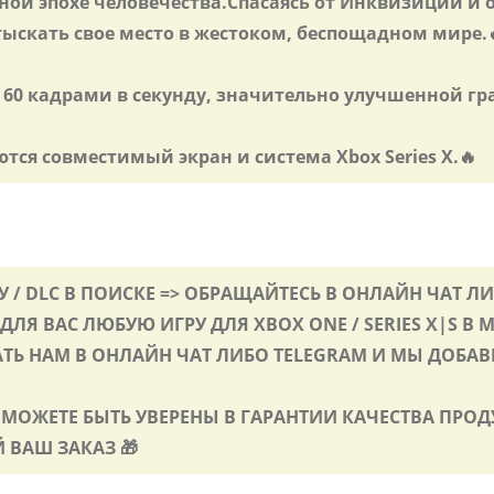
ной эпохе человечества.Спасаясь от Инквизиции и о
тыскать свое место в жестоком, беспощадном мире.
 60 кадрами в секунду, значительно улучшенной гр
тся совместимый экран и система Xbox Series X.🔥
 / DLC В ПОИСКЕ => ОБРАЩАЙТЕСЬ В ОНЛАЙН ЧАТ Л
ДЛЯ ВАС ЛЮБУЮ ИГРУ ДЛЯ XBOX ONE / SERIES X|S В 
АТЬ НАМ В ОНЛАЙН ЧАТ ЛИБО TELEGRAM И МЫ ДОБА
Ы МОЖЕТЕ БЫТЬ УВЕРЕНЫ В ГАРАНТИИ КАЧЕСТВА ПРОД
 ВАШ ЗАКАЗ 🎁