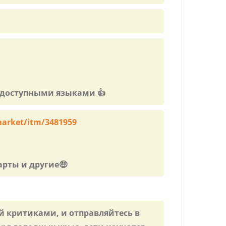
и доступными языками 👍
.market/itm/3481959
арты и другие🤑
й критиками, и отправляйтесь в