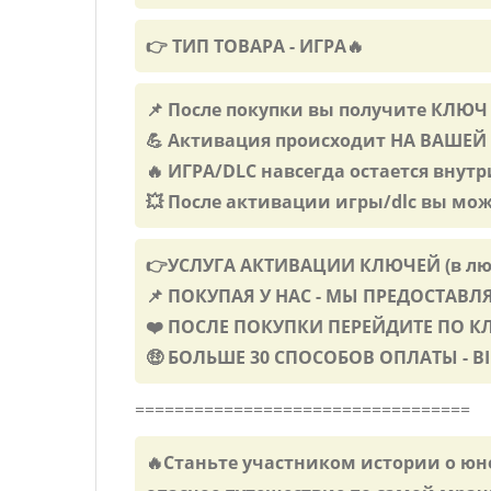
👉 ТИП ТОВАРА - ИГРА🔥
📌 После покупки вы получите КЛЮЧ
💪 Активация происходит НА ВАШЕЙ
🔥 ИГРА/DLC навсегда остается внутр
💥 После активации игры/dlc вы мо
👉УСЛУГА АКТИВАЦИИ КЛЮЧЕЙ (в лю
📌 ПОКУПАЯ У НАС - МЫ ПРЕДОСТАВ
❤️ ПОСЛЕ ПОКУПКИ ПЕРЕЙДИТЕ ПО 
🤑 БОЛЬШЕ 30 СПОСОБОВ ОПЛАТЫ - BIN
==================================
🔥Станьте участником истории о юн