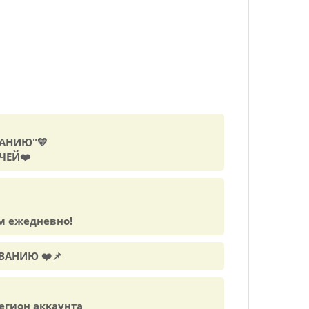
ВАНИЮ"💛
ЧЕЙ❤️
м ежедневно!
ВАНИЮ ❤️📌
егион аккаунта