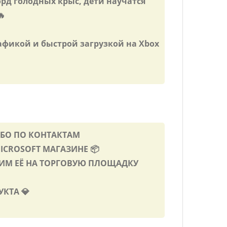
рд голодных крыс, дети научатся
🔥
афикой и быстрой загрузкой на Xbox
ИБО ПО КОНТАКТАМ
MICROSOFT МАГАЗИНЕ 📦
ВИМ ЕЁ НА ТОРГОВУЮ ПЛОЩАДКУ
УКТА 💎