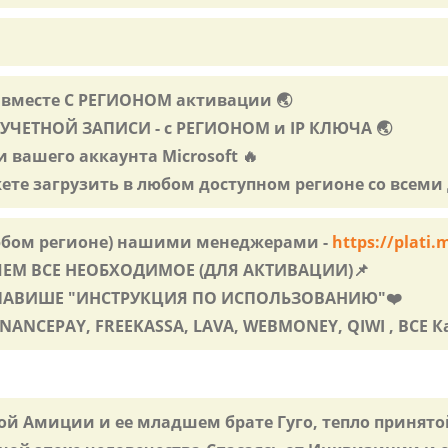
 вместе С РЕГИОНОМ активации 🌏
 УЧЕТНОЙ ЗАПИСИ - с РЕГИОНОМ и IP КЛЮЧА 🌏
и вашего аккаунта Microsoft 🔥
жете загрузить в любом доступном регионе со всем
бом регионе) нашими менеджерами -
https://plati
ЛЯЕМ ВСЕ НЕОБХОДИМОЕ (ДЛЯ АКТИВАЦИИ)📌
КЛАВИШЕ "ИНСТРУКЦИЯ ПО ИСПОЛЬЗОВАНИЮ"❤️
ANCEPAY, FREEKASSA, LAVA, WEBMONEY, QIWI , ВСЕ К
ой Амиции и ее младшем брате Гуго, тепло принято