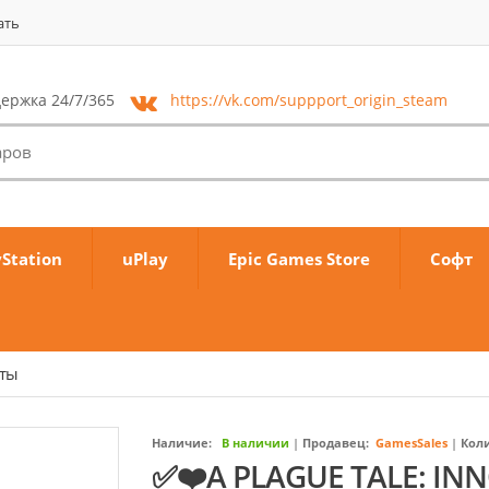
ать
ержка 24/7/365
https://vk.com/
suppport_origin_steam
yStation
uPlay
Epic Games Store
Софт
аты
Наличие:
В наличии
|
Продавец:
GamesSales
|
Кол
✅❤️A PLAGUE TALE: IN