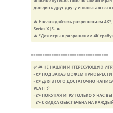
опасное путешествие по самой мрач
доверять друг другу и попытаются о
🔥 Наслаждайтесь разрешением 4K*,
Series X|S. 🔥
🔥 *Для игры в разрешении 4K требую
==================================
✅ 🎮 НЕ НАШЛИ ИНТЕРЕСУЮЩУЮ ИГРУ
- 👉 ПОД ЗАКАЗ МОЖЕМ ПРИОБРЕСТИ 
- 👉 ДЛЯ ЭТОГО ДОСТАТОЧНО НАПИС
PLATI 👔
- 👉 ПОКУПАЯ ИГРУ ТОЛЬКО У НАС В
- 👉 СКИДКА ОБЕСПЕЧЕНА НА КАЖДЫЙ