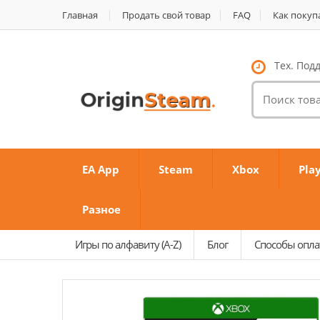
Главная
Продать свой товар
FAQ
Как покуп
Тех. Подд
Поиск
товаров:
EA App
Steam
Xbox
Pla
Разное
Игры по алфавиту (A-Z)
Блог
Способы опл