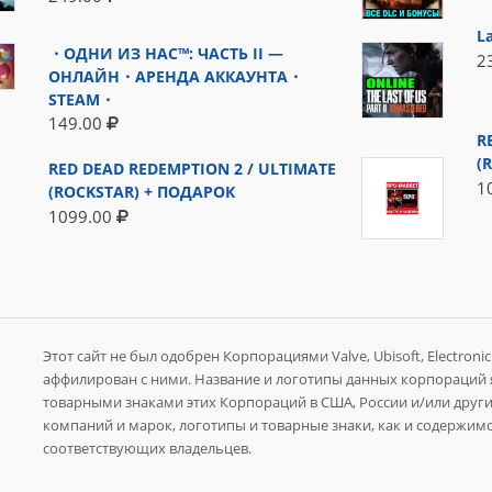
L
・ОДНИ ИЗ НАС™: ЧАСТЬ II —
2
ОНЛАЙН・АРЕНДА АККАУНТА・
STEAM・
149.00
R
(
RED DEAD REDEMPTION 2 / ULTIMATE
1
(ROCKSTAR) + ПОДАРОК
1099.00
Этот сайт не был одобрен Корпорациями Valve, Ubisoft, Electronic A
аффилирован с ними. Название и логотипы данных корпораций
товарными знаками этих Корпораций в США, России и/или других
компаний и марок, логотипы и товарные знаки, как и содержимо
соответствующих владельцев.