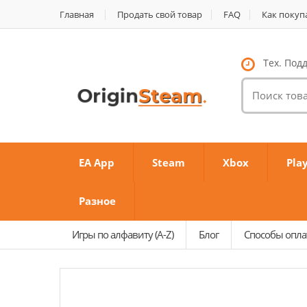
Главная
Продать свой товар
FAQ
Как покуп
Тех. Подд
Поиск
товаров:
EA App
Steam
Xbox
Pla
Разное
Игры по алфавиту (A-Z)
Блог
Способы опл