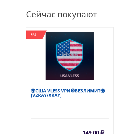
Сейчас покупают
FPS
🌍США VLESS VPN🧭БЕЗЛИМИТ🌍
[V2RAY/XRAY]
149.00