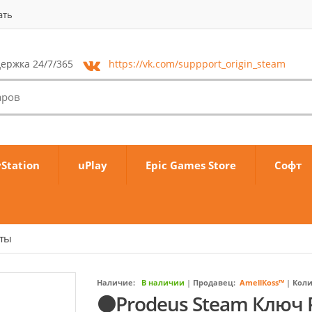
ать
ержка 24/7/365
https://vk.com/
suppport_origin_steam
yStation
uPlay
Epic Games Store
Софт
аты
Наличие:
В наличии
|
Продавец:
AmellKoss™
|
Коли
⚫Prodeus Steam Ключ