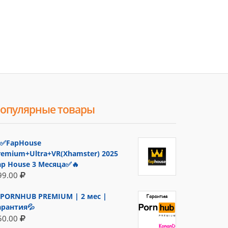
опулярные товары
✅FapHouse
remium+Ultra+VR(Xhamster) 2025
ap House 3 Месяца✅🔥
99.00
PORNHUB PREMIUM | 2 мес |
арантия💦
50.00