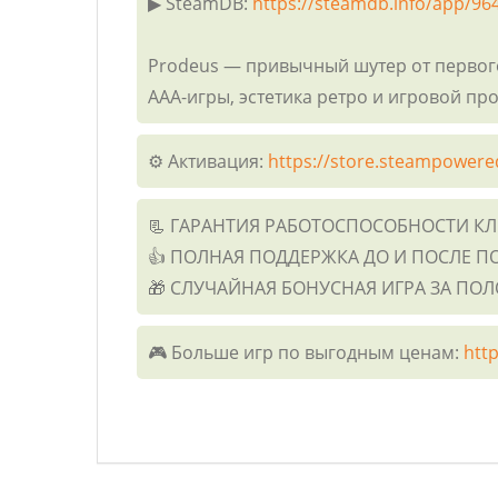
▶ SteamDB:
https://steamdb.info/app/96
Prodeus — привычный шутер от первог
ААА-игры, эстетика ретро и игровой п
⚙️ Активация:
https://store.steampowere
📃 ГАРАНТИЯ РАБОТОСПОСОБНОСТИ К
👍 ПОЛНАЯ ПОДДЕРЖКА ДО И ПОСЛЕ П
🎁 СЛУЧАЙНАЯ БОНУСНАЯ ИГРА ЗА ПО
🎮 Больше игр по выгодным ценам:
http