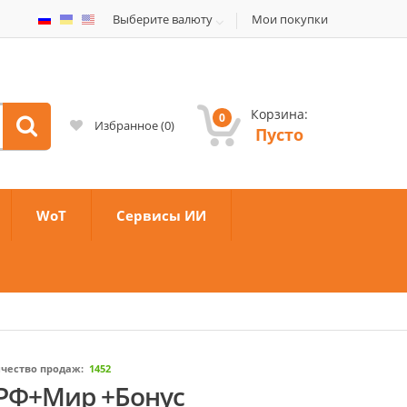
Выберите валюту
Мои покупки
Корзина:
0
Избранное
(
0
)
Пусто
WoT
Сервисы ИИ
чество продаж:
1452
 РФ+Мир +Бонус