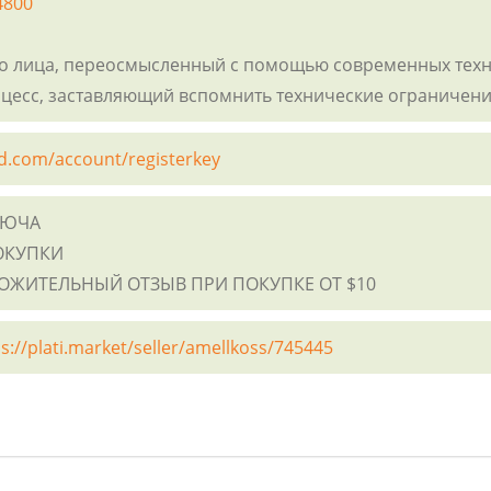
4800
о лица, переосмысленный с помощью современных техни
роцесс, заставляющий вспомнить технические ограничен
d.com/account/registerkey
ЛЮЧА
ОКУПКИ
ЛОЖИТЕЛЬНЫЙ ОТЗЫВ ПРИ ПОКУПКЕ ОТ $10
s://plati.market/seller/amellkoss/745445