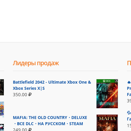
Лидеры продаж
П
Battlefield 2042 - Ultimate Xbox One &

Xbox Series X|S
P
F
350.00
3

MAFIA: THE OLD COUNTRY・DELUXE
Г
・ВСЕ DLC・НА РУССКОМ・STEAM
1
249.00