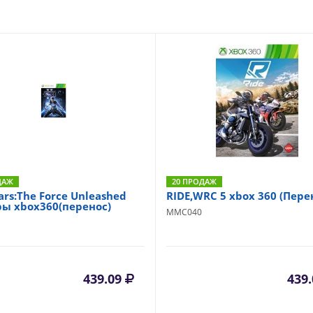
ДАЖ
20 ПРОДАЖ
ars:The Force Unleashed
RIDE,WRC 5 xbox 360 (Пере
ры xbox360(перенос)
MMC040
439.09
439