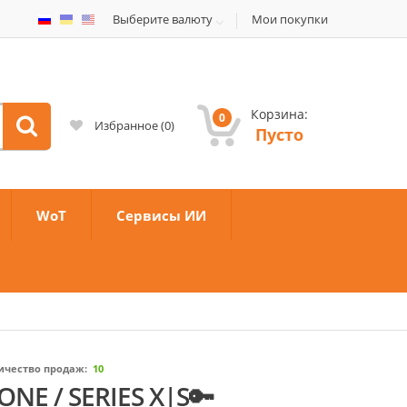
Выберите валюту
Мои покупки
Корзина:
0
Избранное
(
0
)
Пусто
WoT
Сервисы ИИ
ичество продаж:
10
ONE / SERIES X|S🔑