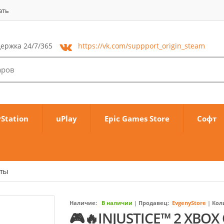
ать
ержка 24/7/365
https://vk.com/
suppport_origin_steam
yStation
uPlay
Epic Games Store
Софт
аты
Наличие:
В наличии
|
Продавец:
EvgenyStore
|
Кол
🎮🔥INJUSTICE™ 2 XBOX 