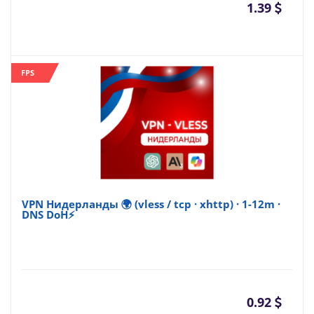
1.39
FPS
VPN Нидерланды 🌍 (vless / tcp · xhttp) · 1-12m ·
DNS DoH⚡
0.92