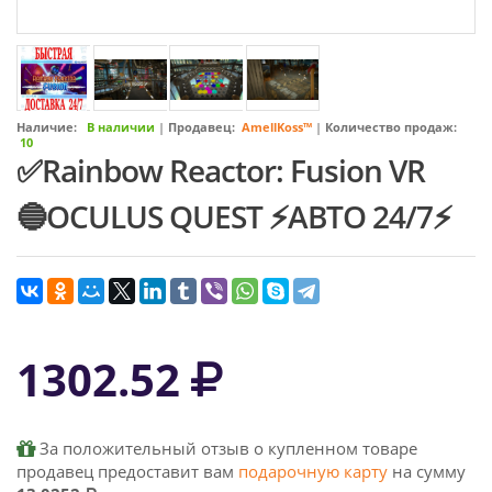
Наличие:
В наличии
|
Продавец:
AmellKoss™
|
Количество продаж:
10
✅Rainbow Reactor: Fusion VR
🔵OCULUS QUEST ⚡АВТО 24/7⚡
1302.52
За положительный отзыв о купленном товаре
продавец предоставит вам
подарочную карту
на сумму