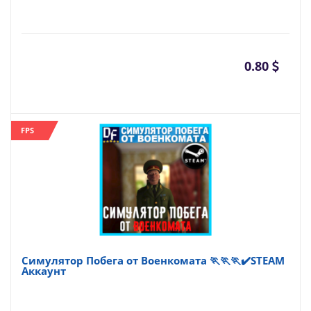
0.80
FPS
Симулятор Побега от Военкомата 🏃🏃🏃✔️STEAM
Аккаунт