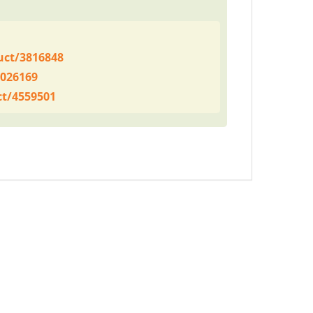
uct/3816848
4026169
ct/4559501