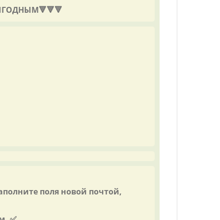
ЫГОДНЫМ🔻🔻🔻
наполните поля новой почтой,
м. ✅