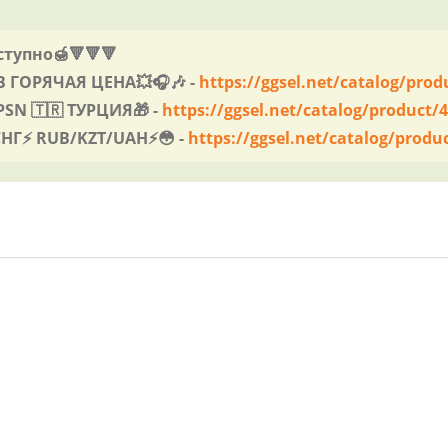
ступно🍯🔻🔻🔻
 ГОРЯЧАЯ ЦЕНА💥🎧🎶 -
https://ggsel.net/catalog/prod
SN 🇹🇷 ТУРЦИЯ🎁 -
https://ggsel.net/catalog/product/
⚡️ RUB/KZT/UAH⚡️😳 -
https://ggsel.net/catalog/produ