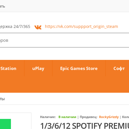
ать
ержка 24/7/365
https://vk.com/
suppport_origin_steam
yStation
uPlay
Epic Games Store
Софт
аты
Наличие:
В наличии
|
Продавец:
RockyGrizzly
|
Кол
1/3/6/12 SPOTIFY PR