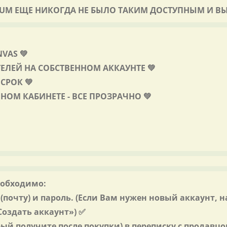
MIUM ЕЩЕ НИКОГДА НЕ БЫЛО ТАКИМ ДОСТУПНЫМ И В
VAS 💚
ЛЕЙ НА СОБСТВЕННОМ АККАУНТЕ 💚
СРОК 💚
НОМ КАБИНЕТЕ - ВСЕ ПРОЗРАЧНО 💚
еобходимо:
 (почту) и пароль. (Если Вам нужен новый аккаунт, 
оздать аккаунт») ✅
ый получите после покупки) в переписку с продавцо