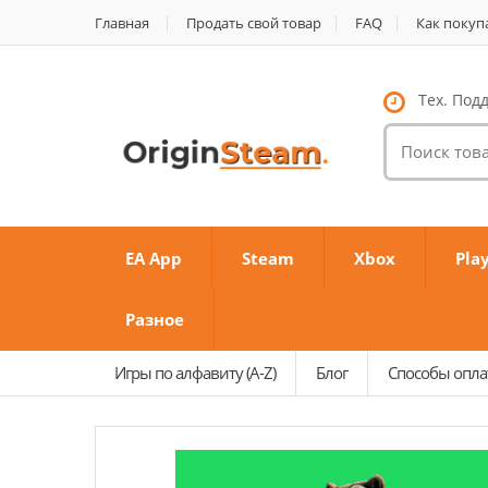
Главная
Продать свой товар
FAQ
Как покуп
Тех. Подд
Поиск
товаров:
EA App
Steam
Xbox
Pla
Разное
Игры по алфавиту (A-Z)
Блог
Способы опл