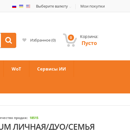
Выберите валюту
Мои покупки
Корзина:
0
Избранное
(
0
)
Пусто
WoT
Сервисы ИИ
ичество продаж:
18515
EMIUM ЛИЧНАЯ/ДУО/СЕМЬЯ