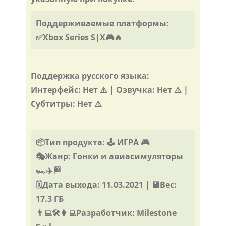
Поддерживаемые платформы:
✅Xbox Series S|X🎮🔥
Поддержка русского языка:
Интерфейс: Нет ⚠️ | Озвучка: Нет ⚠️ |
Субтитры: Нет ⚠️
📦Тип продукта: 🕹️ ИГРА 🎮
🎭Жанр: Гонки и авиасимуляторы
🏎️✈️🏁
🗓️Дата выхода: 11.03.2021 | 💾Вес:
17.3 ГБ
👨‍💻🛠️👩‍💻Разработчик: Milestone