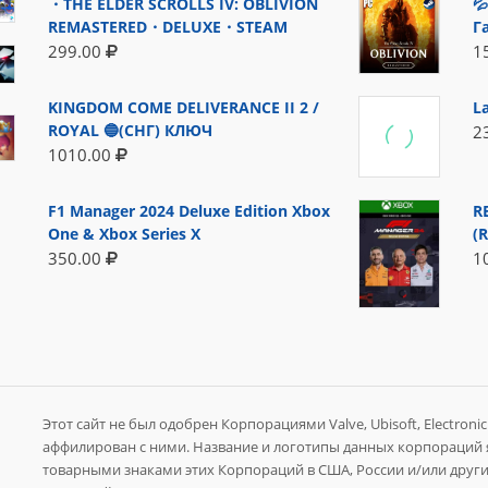
・THE ELDER SCROLLS IV: OBLIVION

REMASTERED・DELUXE・STEAM
Г
299.00
1
KINGDOM COME DELIVERANCE II 2 /
L
ROYAL 🔵(СНГ) КЛЮЧ
2
1010.00
F1 Manager 2024 Deluxe Edition Xbox
R
One & Xbox Series X
(
350.00
1
Этот сайт не был одобрен Корпорациями Valve, Ubisoft, Electronic A
аффилирован с ними. Название и логотипы данных корпораций
товарными знаками этих Корпораций в США, России и/или других