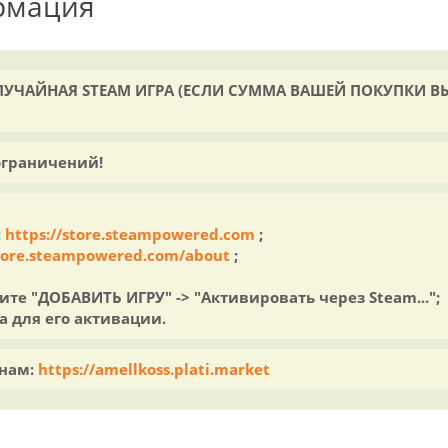
рмация
СЛУЧАЙНАЯ STEAM ИГРА (ЕСЛИ СУММА ВАШЕЙ ПОКУПКИ В
ограничений!
:
https://store.steampowered.com
;
store.steampowered.com/about
;
ите "ДОБАВИТЬ ИГРУ" -> "Активировать через Steam...";
а для его активации.
енам:
https://amellkoss.plati.market