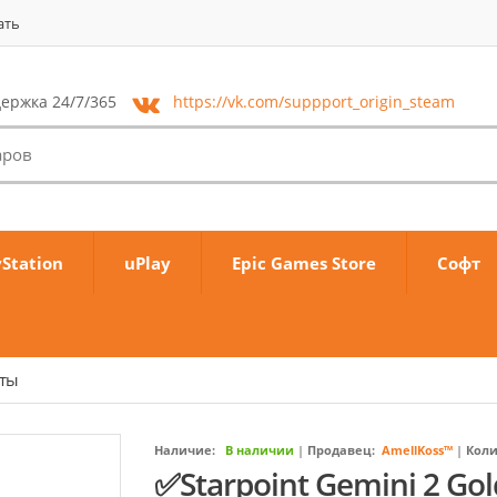
ать
ержка 24/7/365
https://vk.com/
suppport_origin_steam
yStation
uPlay
Epic Games Store
Софт
аты
Наличие:
В наличии
|
Продавец:
AmellKoss™
|
Коли
✅Starpoint Gemini 2 Go