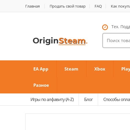
Главная
Продать свой товар
FAQ
Как покуп
Тех. Подд
Поиск
товаров:
EA App
Steam
Xbox
Pla
Разное
Игры по алфавиту (A-Z)
Блог
Способы опл