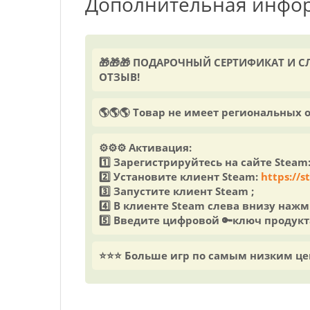
Дополнительная инфо
🎁🎁🎁 ПОДАРОЧНЫЙ СЕРТИФИКАТ И 
ОТЗЫВ!
🌎🌎🌎 Товар не имеет региональных 
⚙️⚙️⚙️ Активация:
1️⃣ Зарегистрируйтесь на сайте Steam
2️⃣ Установите клиент Steam:
https://
3️⃣ Запустите клиент Steam ;
4️⃣ В клиенте Steam слева внизу нажм
5️⃣ Введите цифровой 🔑ключ продукт
⭐⭐⭐ Больше игр по самым низким ц