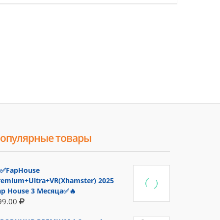
опулярные товары
✅FapHouse
remium+Ultra+VR(Xhamster) 2025
ap House 3 Месяца✅🔥
99.00