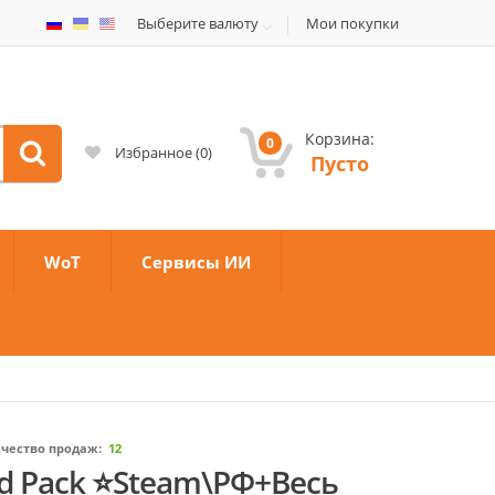
Выберите валюту
Мои покупки
Корзина:
0
Избранное
(
0
)
Пусто
WoT
Сервисы ИИ
чество продаж:
12
ld Pack ⭐Steam\РФ+Весь