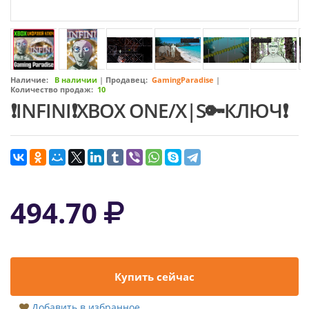
Наличие:
В наличии
|
Продавец:
GamingParadise
|
Количество продаж:
10
❗INFINI❗XBOX ONE/X|S🔑КЛЮЧ❗
494.70
Купить сейчас
Добавить в избранное