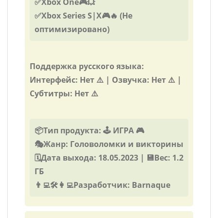
✅Xbox One🎮💥
✅Xbox Series S|X🎮🔥 (Не
оптимизировано)
Поддержка русского языка:
Интерфейс: Нет ⚠️ | Озвучка: Нет ⚠️ |
Субтитры: Нет ⚠️
📦Тип продукта: 🕹️ ИГРА 🎮
🎭Жанр: Головоломки и викторины
🗓️Дата выхода: 18.05.2023 | 💾Вес: 1.2
ГБ
👨‍💻🛠️👩‍💻Разработчик: Barnaque