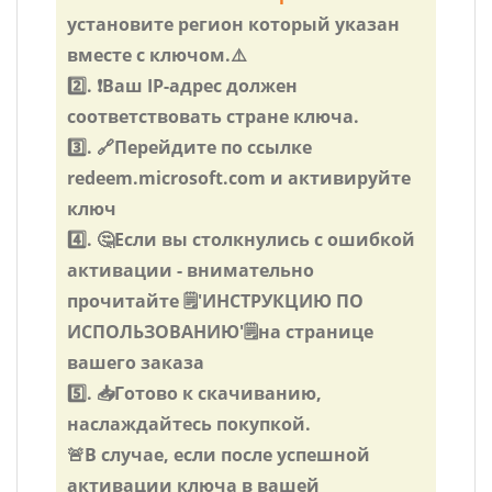
установите регион который указан
вместе с ключом.⚠️
2️⃣. ❗Ваш IP-адрес должен
соответствовать стране ключа.
3️⃣. 🔗Перейдите по ссылке
redeem.microsoft.com и активируйте
ключ
4️⃣. 🤔Если вы столкнулись с ошибкой
активации - внимательно
прочитайте 🗒️️'ИНСТРУКЦИЮ ПО
ИСПОЛЬЗОВАНИЮ'🗒️️на странице
вашего заказа
5️⃣. 📥Готово к скачиванию,
наслаждайтесь покупкой.
🚨В случае, если после успешной
активации ключа в вашей