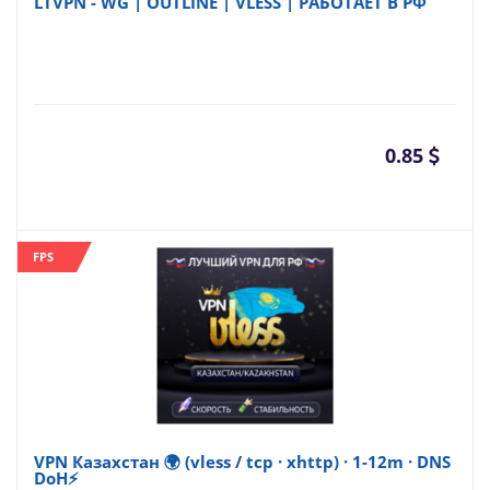
LTVPN - WG | OUTLINE | VLESS | РАБОТАЕТ В РФ
0.85
FPS
VPN Казахстан 🌍 (vless / tcp · xhttp) · 1-12m · DNS
DoH⚡