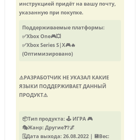
инструкцией придёт на вашу почту,
указанную при покупке.
Поддерживаемые платформы:
✅Xbox One🎮💥
✅Xbox Series S|X🎮🔥
(Оптимизировано)
⚠️РАЗРАБОТЧИК НЕ УКАЗАЛ КАКИЕ
ЯЗЫКИ ПОДДЕРЖИВАЕТ ДАННЫЙ
ПРОДУКТ⚠️
📦Тип продукта: 🕹️ ИГРА 🎮
🎭Жанр: Другие❓❔🌌
🗓️Дата выхода: 26.08.2022 | 💾Вес: