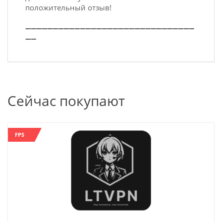
положительный отзыв!
➖➖➖➖➖➖➖➖➖➖➖➖➖➖➖➖➖➖➖➖➖➖➖➖➖➖➖➖➖➖➖
➖➖
Сейчас покупают
FPS