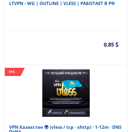
LTVPN - WG | OUTLINE | VLESS | РАБОТАЕТ В РФ
0.85
FPS
VPN Казахстан 🌍 (vless / tcp · xhttp) · 1-12m · DNS
DoH⚡