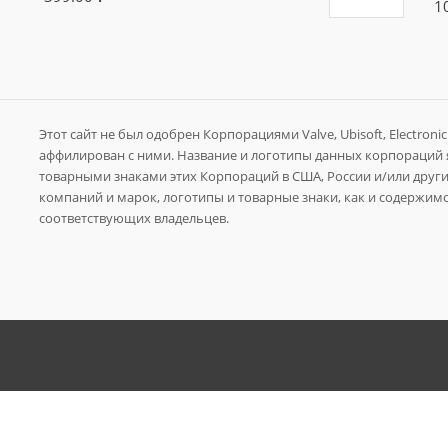
1
Этот сайт не был одобрен Корпорациями Valve, Ubisoft, Electronic A
аффилирован с ними. Название и логотипы данных корпораций
товарными знаками этих Корпораций в США, России и/или других
компаний и марок, логотипы и товарные знаки, как и содержимо
соответствующих владельцев.