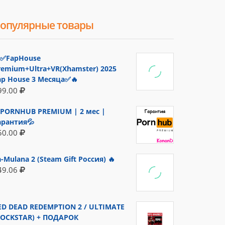
опулярные товары
✅FapHouse
remium+Ultra+VR(Xhamster) 2025
ap House 3 Месяца✅🔥
99.00
PORNHUB PREMIUM | 2 мес |
арантия💦
50.00
a-Mulana 2 (Steam Gift Россия) 🔥
49.06
ED DEAD REDEMPTION 2 / ULTIMATE
ROCKSTAR) + ПОДАРОК