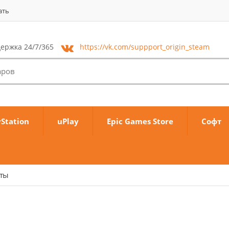
ать
ержка 24/7/365
https://vk.com/
suppport_origin_steam
yStation
uPlay
Epic Games Store
Софт
аты