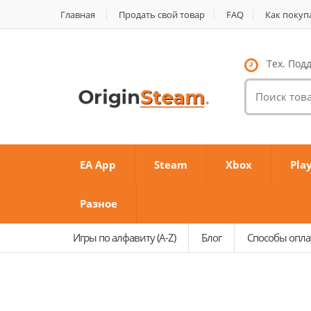
Главная
Продать свой товар
FAQ
Как покуп
Тех. Подд
Поиск
товаров:
EA App
Steam
Xbox
Pla
Разное
Игры по алфавиту (A-Z)
Блог
Способы опл