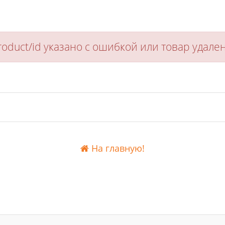
oduct/id указано с ошибкой или товар удал
На главную!