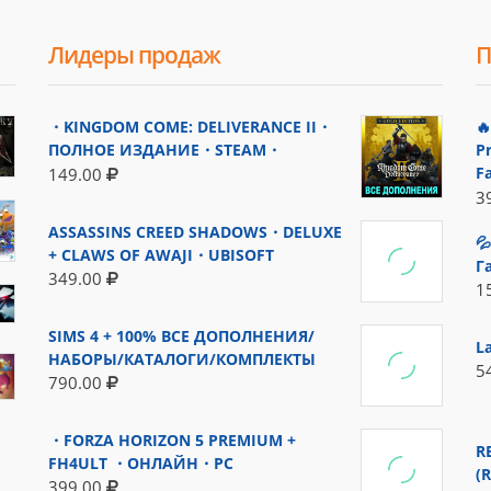
Лидеры продаж
П
・KINGDOM COME: DELIVERANCE II・

ПОЛНОЕ ИЗДАНИЕ・STEAM・
P
F
149.00
3
ASSASSINS CREED SHADOWS・DELUXE

+ CLAWS OF AWAJI・UBISOFT
Г
349.00
1
SIMS 4 + 100% ВСЕ ДОПОЛНЕНИЯ/
L
НАБОРЫ/КАТАЛОГИ/КОМПЛЕКТЫ
5
790.00
・FORZA HORIZON 5 PREMIUM +
R
FH4ULT ・ОНЛАЙН・PC
(
399.00