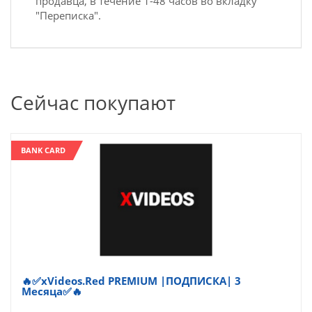
продавца, в течение 1-48 часов во вкладку
"Переписка".
Сейчас покупают
BANK CARD
🔥✅xVideos.Red PREMIUM |ПОДПИСКА| 3
Месяца✅🔥