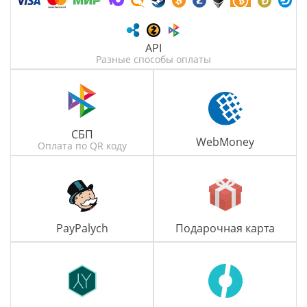
API
Разные способы оплаты
СБП
WebMoney
Оплата по QR коду
PayPalych
Подарочная карта