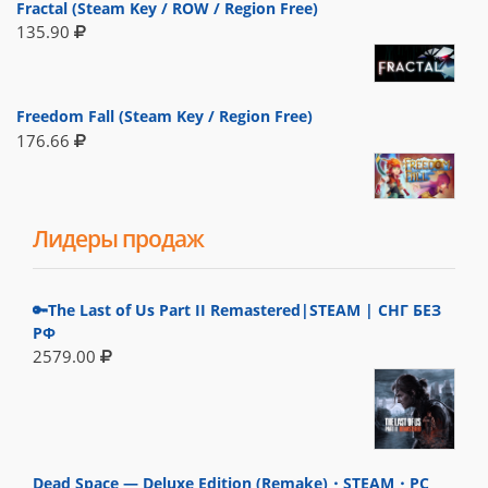
Fractal (Steam Key / ROW / Region Free)
135.90
Freedom Fall (Steam Key / Region Free)
176.66
Лидеры продаж
🔑The Last of Us Part II Remastered|STEAM | СНГ БЕЗ
РФ
2579.00
Dead Space — Deluxe Edition (Remake)・STEAM・PC