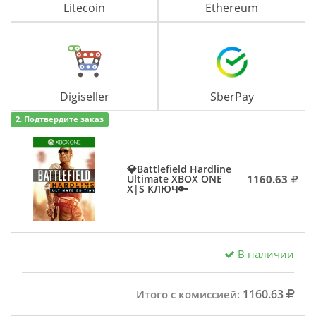
Litecoin
Ethereum
Digiseller
SberPay
2. Подтвердите заказ
💎Battlefield Hardline
1160.63
Ultimate XBOX ONE
X|S КЛЮЧ🔑
В наличии
1160.63
Итого с комиссией: