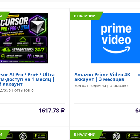
И
В НАЛИЧИИ
sor AI Pro / Pro+ / Ultra —
Amazon Prime Video 4K —
м-доступ на 1 месяц |
аккаунт | 3 месяцев
 аккаунт
КОЛ-ВО ПРОДАЖ:
13
| ОТЗЫВОВ:
1
ОДАЖ:
0
| ОТЗЫВОВ:
0
1617.78
6
И
В НАЛИЧИИ