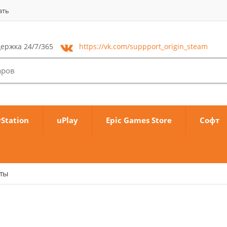
ать
ержка 24/7/365
https://vk.com/
suppport_origin_steam
yStation
uPlay
Epic Games Store
Софт
аты