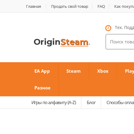
Главная
Продать свой товар
FAQ
Как покуп
Тех. Подд
Поиск
товаров:
EA App
Steam
Xbox
Pla
Разное
Игры по алфавиту (A-Z)
Блог
Способы опл