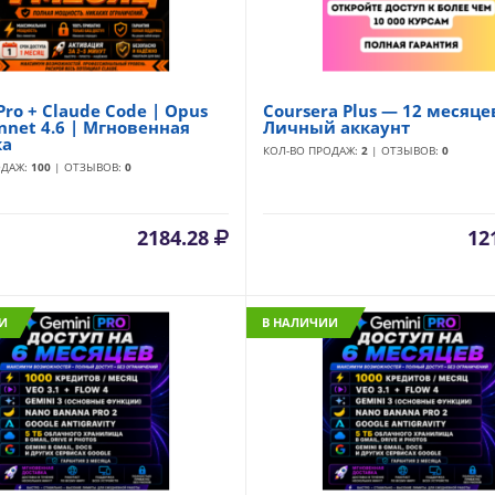
Pro + Claude Code | Opus
Coursera Plus — 12 месяце
onnet 4.6 | Мгновенная
Личный аккаунт
ка
КОЛ-ВО ПРОДАЖ:
2
| ОТЗЫВОВ:
0
ОДАЖ:
100
| ОТЗЫВОВ:
0
2184.28
12
И
В НАЛИЧИИ