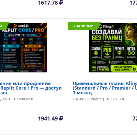
1617.78
17
И
В НАЛИЧИИ
ение или продление
Премиальные планы Kling
Replit Core / Pro — доступ
(Standard / Pro / Premier / U
сяц
1 месяц
ОДАЖ:
4
| ОТЗЫВОВ:
0
КОЛ-ВО ПРОДАЖ:
1
| ОТЗЫВОВ:
0
1941.49
7