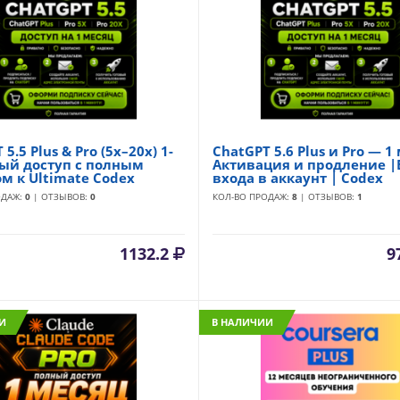
5.5 Plus & Pro (5x–20x) 1-
ChatGPT 5.6 Plus и Pro — 1
ый доступ с полным
Активация и продление |
м к Ultimate Codex
входа в аккаунт | Codex
ОДАЖ:
0
| ОТЗЫВОВ:
0
КОЛ-ВО ПРОДАЖ:
8
| ОТЗЫВОВ:
1
1132.2
9
И
В НАЛИЧИИ