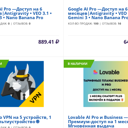
AI Pro —Доступ на 6
Google AI Pro —Доступ на 6
|Antigravity • VEO 3.1 •
месяцев|Antigravity • VEO 
3 • Nano Banana Pro
Gemini 3 • Nano Banana Pr
ОДАЖ:
0
| ОТЗЫВОВ:
0
КОЛ-ВО ПРОДАЖ:
100
| ОТЗЫВОВ:
16
889.41
6
И
В НАЛИЧИИ
o VPN на 5 устройств, 1
Lovable AI Pro и Business —
льтиустройство 🌐
Премиум-доступ на 1 меся
Мгновенная выдача
ОДАЖ:
0
| ОТЗЫВОВ:
0