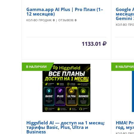
Gamma.app AI Plus | Pro План (1–
Google 
12 месяцев)
месяцев
Gemini 
КОЛ-ВО ПРОДАЖ:
0
| ОТЗЫВОВ:
0
КОЛ-ВО ПР
1133.01
В НАЛИЧИИ
В НАЛИЧИ
Higgsfield AI — доступ на 1 месяц:
HMA! Pr
тарифы Basic, Plus, Ultra и
год, му
Business
КОЛ-ВО ПР