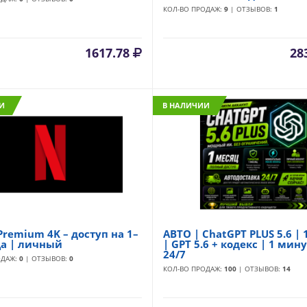
КОЛ-ВО ПРОДАЖ:
9
| ОТЗЫВОВ:
1
1617.78
28
И
В НАЛИЧИИ
 Premium 4K – доступ на 1–
АВТО | ChatGPT PLUS 5.6 | 
ца | личный
| GPT 5.6 + кодекс | 1 мину
24/7
ОДАЖ:
0
| ОТЗЫВОВ:
0
КОЛ-ВО ПРОДАЖ:
100
| ОТЗЫВОВ:
14