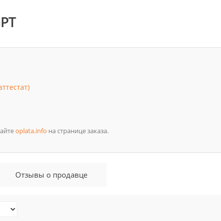
GPT
ттестат)
сайте
oplata.info
на странице заказа.
Отзывы о продавце