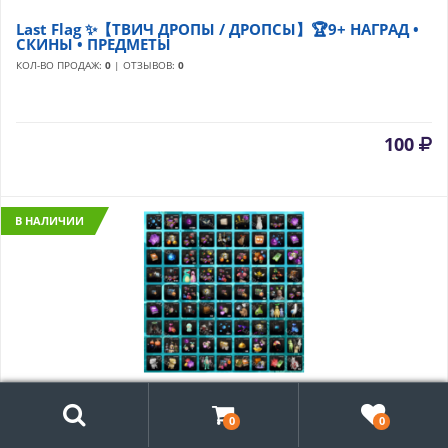
Last Flag ✨【ТВИЧ ДРОПЫ / ДРОПСЫ】🏆9+ НАГРАД •
СКИНЫ • ПРЕДМЕТЫ
КОЛ-ВО ПРОДАЖ:
0
| ОТЗЫВОВ:
0
100
В НАЛИЧИИ
Поиск
Lost Ark 🗺️【ТВИЧ ДРОПЫ / ДРОПСЫ】⚔️18194+
НАГРАД•СКИНЫ•ПРЕДМЕТЫ•СУНДУКИ
0
0
КОЛ-ВО ПРОДАЖ:
93
| ОТЗЫВОВ:
48