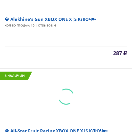
💎 Alekhine's Gun XBOX ONE X|S КЛЮЧ🔑
КОЛ-ВО ПРОДАЖ:
10
| ОТЗЫВОВ:
4
287
В НАЛИЧИИ
💎 All-Star Fruit Racing XBOX ONE X|S КЛЮЧ🔑