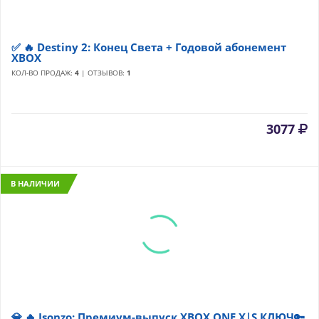
✅ 🔥 Destiny 2: Конец Света + Годовой абонемент
XBOX
КОЛ-ВО ПРОДАЖ:
4
| ОТЗЫВОВ:
1
3077
В НАЛИЧИИ
💎 🔥 Isonzo: Премиум-выпуск XBOX ONE X|S КЛЮЧ🔑