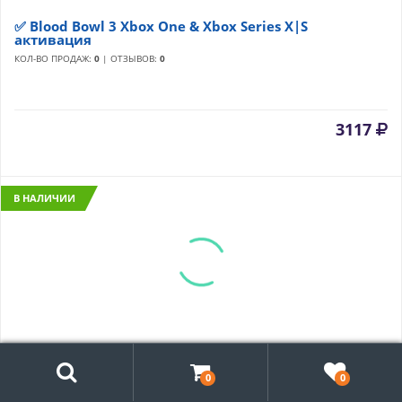
✅ Blood Bowl 3 Xbox One & Xbox Series X|S
активация
КОЛ-ВО ПРОДАЖ:
0
| ОТЗЫВОВ:
0
3117
В НАЛИЧИИ
Поиск
🌗 Bloons TD 6 Xbox One & Xbox Series X|S активация
0
0
КОЛ-ВО ПРОДАЖ:
0
| ОТЗЫВОВ:
0