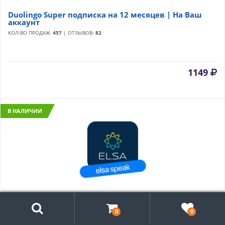
Duolingo Super подписка на 12 месяцев | На Ваш
аккаунт
КОЛ-ВО ПРОДАЖ:
457
| ОТЗЫВОВ:
82
1149
В НАЛИЧИИ
Поиск
🎓ELSA Speak Premium AI | 3/12 мес. на Ваш аккаунт
0
0
КОЛ-ВО ПРОДАЖ:
64
| ОТЗЫВОВ:
25