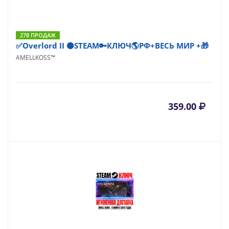
278 ПРОДАЖ
✅Overlord II ⚫STEAM🔑КЛЮЧ🌎РФ+ВЕСЬ МИР +🎁
AMELLKOSS™
359.00