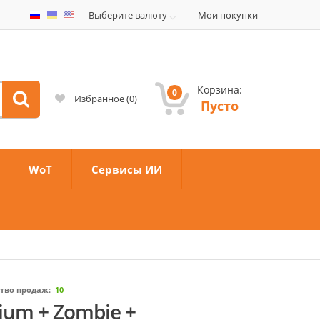
Выберите валюту
Мои покупки
Корзина:
0
Избранное
(
0
)
Пусто
WoT
Сервисы ИИ
тво продаж:
10
ium + Zombie +