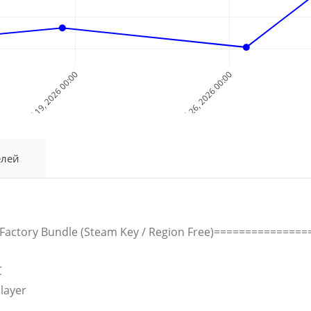
Jul 19, 2026 00:00
Jul 26, 2026 00:00
Дата и Время
елей
actory Bundle (Steam Key / Region Free)==============
C
Player