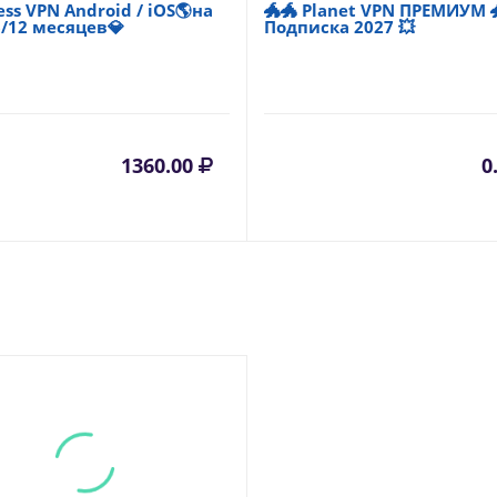
ess VPN Android / iOS🌎на
🐲🐲 Planet VPN ПРЕМИУМ 
6/12 месяцев💎
Подписка 2027 💥
1360.00
0