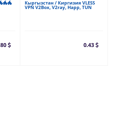
🐲🐲
Кыргызстан / Киргизия VLESS
VPN V2Box, V2ray, Happ, TUN
.80
0.43