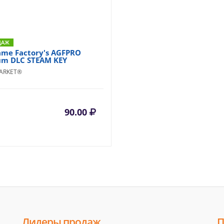
ДАЖ
ame Factory's AGFPRO
m DLC STEAM KEY
ARKET®
90.00
Лидеры продаж
П