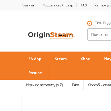
Главная
Продать свой товар
FAQ
Как покуп
Тех. Подд
Поиск
товаров:
EA App
Steam
Xbox
Pla
Разное
Игры по алфавиту (A-Z)
Блог
Способы опл