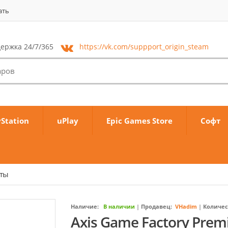
ать
ержка 24/7/365
https://vk.com/
suppport_origin_steam
yStation
uPlay
Epic Games Store
Софт
аты
Наличие:
В наличии
|
Продавец:
VHadim
|
Количес
Axis Game Factory Prem