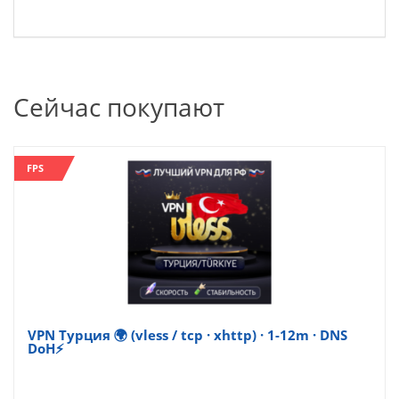
Сейчас покупают
FPS
VPN Турция 🌍 (vless / tcp · xhttp) · 1-12m · DNS
DoH⚡