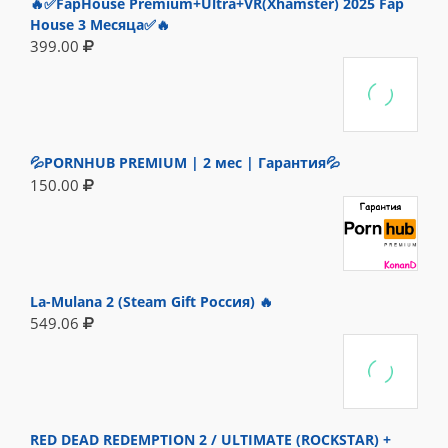
🔥✅FapHouse Premium+Ultra+VR(Xhamster) 2025 Fap
House 3 Месяца✅🔥
399.00
💦PORNHUB PREMIUM | 2 мес | Гарантия💦
150.00
La-Mulana 2 (Steam Gift Россия) 🔥
549.06
RED DEAD REDEMPTION 2 / ULTIMATE (ROCKSTAR) +