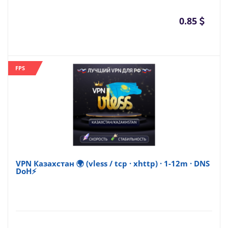
0.85
FPS
VPN Казахстан 🌍 (vless / tcp · xhttp) · 1-12m · DNS
DoH⚡