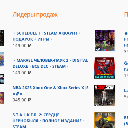
Лидеры продаж
П
・SCHEDULE I・STEAM АККАУНТ・

ПОДАРОК + ИГРЫ・
P
F
149.00
3
・MARVEL ЧЕЛОВЕК-ПАУК 2・DIGITAL

DELUXE・ВСЕ DLC・STEAM・
Г
149.00
1
NBA 2K25 Xbox One & Xbox Series X|S
L
⭐🏀⭐
5
345.00
S.T.A.L.K.E.R. 2: СЕРДЦЕ
R
ЧЕРНОБЫЛЯ・ПОЛНОЕ ИЗДАНИЕ・
(
STEAM