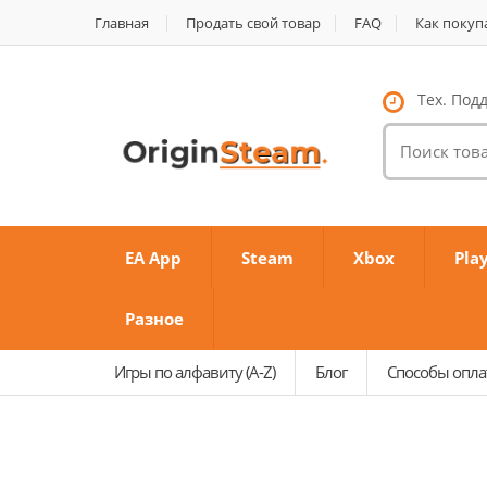
Главная
Продать свой товар
FAQ
Как покуп
Тех. Подд
Поиск
товаров:
EA App
Steam
Xbox
Pla
Разное
Игры по алфавиту (A-Z)
Блог
Способы опл