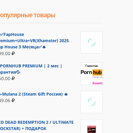
опулярные товары
✅FapHouse
remium+Ultra+VR(Xhamster) 2025
ap House 3 Месяца✅🔥
99.00
PORNHUB PREMIUM | 2 мес |
арантия💦
50.00
a-Mulana 2 (Steam Gift Россия) 🔥
49.06
ED DEAD REDEMPTION 2 / ULTIMATE
ROCKSTAR) + ПОДАРОК