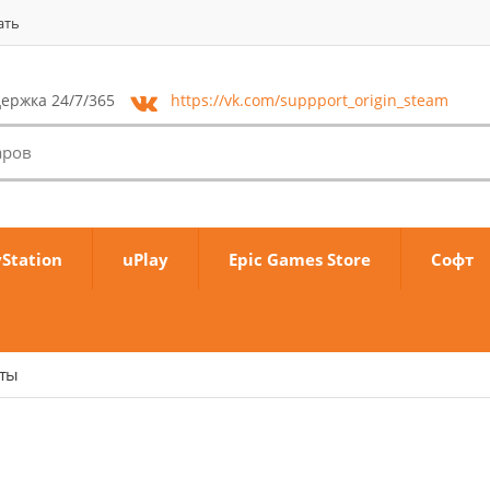
ать
ержка 24/7/365
https://vk.com/
suppport_origin_steam
yStation
uPlay
Epic Games Store
Софт
аты