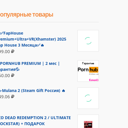
опулярные товары
✅FapHouse
remium+Ultra+VR(Xhamster) 2025
ap House 3 Месяца✅🔥
99.00
PORNHUB PREMIUM | 2 мес |
арантия💦
50.00
a-Mulana 2 (Steam Gift Россия) 🔥
49.06
ED DEAD REDEMPTION 2 / ULTIMATE
ROCKSTAR) + ПОДАРОК