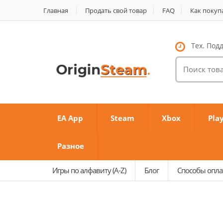
Главная
Продать свой товар
FAQ
Как покуп
Тех. Подд
Поиск
товаров:
EA App
Steam
Xbox
Pla
Разное
Игры по алфавиту (A-Z)
Блог
Способы опл