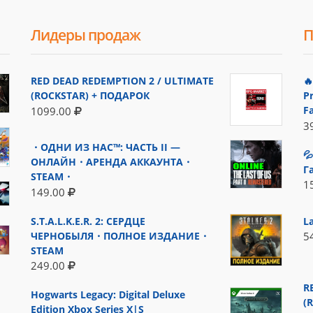
Лидеры продаж
П
RED DEAD REDEMPTION 2 / ULTIMATE

(ROCKSTAR) + ПОДАРОК
P
F
1099.00
3
・ОДНИ ИЗ НАС™: ЧАСТЬ II —

ОНЛАЙН・АРЕНДА АККАУНТА・
Г
STEAM・
1
149.00
S.T.A.L.K.E.R. 2: СЕРДЦЕ
L
ЧЕРНОБЫЛЯ・ПОЛНОЕ ИЗДАНИЕ・
5
STEAM
249.00
R
Hogwarts Legacy: Digital Deluxe
(
Edition Xbox Series X|S