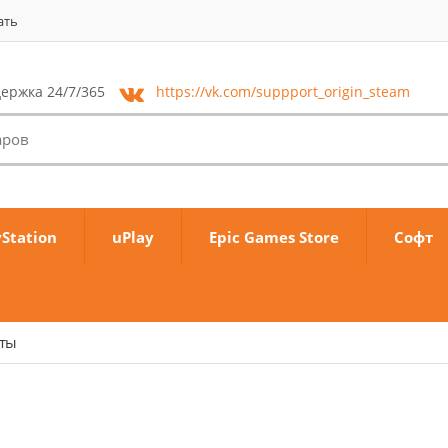
ать
ержка 24/7/365
https://vk.com/
suppport_origin_steam
yStation
uPlay
Epic Games Store
Софт
аты