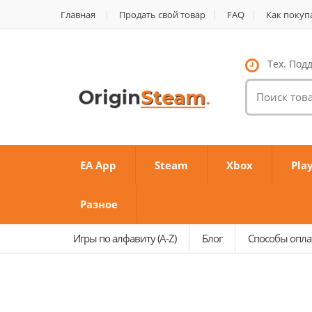
Главная
Продать свой товар
FAQ
Как покуп
Тех. Подд
Поиск
товаров:
EA App
Steam
Xbox
Pla
Разное
Игры по алфавиту (A-Z)
Блог
Способы опл