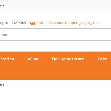
ать
ержка 24/7/365
https://vk.com/
suppport_origin_steam
yStation
uPlay
Epic Games Store
Софт
аты