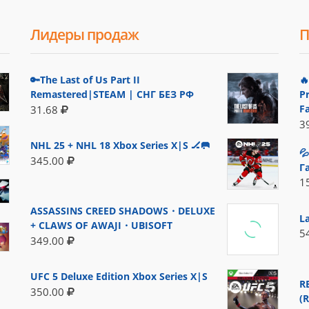
Лидеры продаж
П
🔑The Last of Us Part II

Remastered|STEAM | СНГ БЕЗ РФ
P
F
31.68
3
NHL 25 + NHL 18 Xbox Series X|S 🏒🥅

345.00
Г
1
ASSASSINS CREED SHADOWS・DELUXE
L
+ CLAWS OF AWAJI・UBISOFT
5
349.00
UFC 5 Deluxe Edition Xbox Series X|S
R
350.00
(