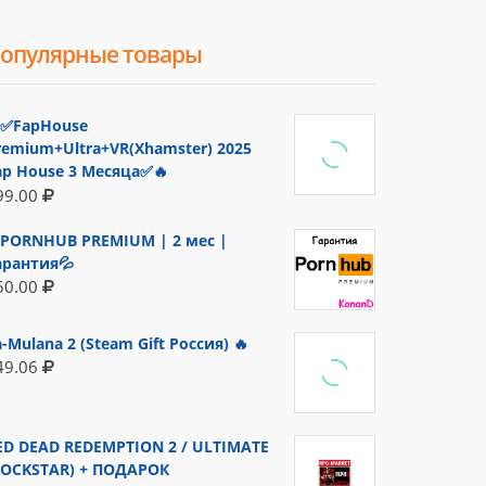
опулярные товары
✅FapHouse
remium+Ultra+VR(Xhamster) 2025
ap House 3 Месяца✅🔥
99.00
PORNHUB PREMIUM | 2 мес |
арантия💦
50.00
a-Mulana 2 (Steam Gift Россия) 🔥
49.06
ED DEAD REDEMPTION 2 / ULTIMATE
ROCKSTAR) + ПОДАРОК