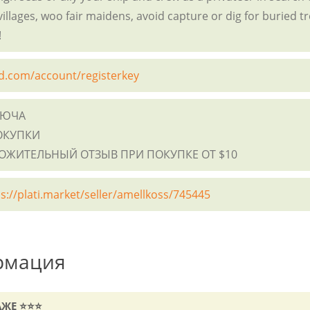
llages, woo fair maidens, avoid capture or dig for buried t
!
d.com/account/registerkey
ЛЮЧА
ОКУПКИ
ЛОЖИТЕЛЬНЫЙ ОТЗЫВ ПРИ ПОКУПКЕ ОТ $10
s://plati.market/seller/amellkoss/745445
рмация
АЖЕ ⭐⭐⭐