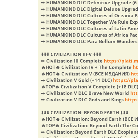
➟ HUMANKIND DLC Definitive Upgrade (6 
➟ HUMANKIND DLC Digital Deluxe Upgra
➟ HUMANKIND DLC Cultures of Oceania 
➟ HUMANKIND DLC Together We Rule Exp
➟ HUMANKIND DLC Cultures of Latin Ame
➟ HUMANKIND DLC Cultures of Africa Pa
➟ HUMANKIND DLC Para Bellum Wonders
⬇️⬇️⬇️ CIVILIZATION III-V ⬇️⬇️⬇️
➟ Civilization III Complete
https://plati
🔥HOT🔥 Civilization IV + The Complete
ht
🔥HOT🔥 Civilization V (ВСЕ ИЗДАНИЯ)
ht
➟ Civilization V Gold (+14 DLC)
https://pl
🔥TOP🔥 Civilization V Complete (+18 DLC
➟ Civilization V DLC Brave New World
htt
➟ Civilization V DLC Gods and Kings
https
⬇️⬇️⬇️ CIVILIZATION: BEYOND EARTH ⬇️⬇️⬇️
🔥HOT🔥 Civilization: Beyond Earth (ВС
🔥TOP🔥 Civilization: Beyond Earth The C
➟ Civilization: Beyond Earth DLC Exopla