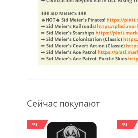
➟ Civilization: Beyond Earth DLC Rising T
⬇️⬇️⬇️ SID MEIER'S ⬇️⬇️⬇️
🔥HOT🔥 Sid Meier's Pirates!
https://plat
➟ Sid Meier's Railroads!
https://plati.ma
➟ Sid Meier's Starships
https://plati.mar
➟ Sid Meier's Colonization (Classic)
https:
➟ Sid Meier's Covert Action (Classic)
http
➟ Sid Meier's Ace Patrol
https://plati.ma
➟ Sid Meier's Ace Patrol: Pacific Skies
http
Сейчас покупают
FPS
FPS