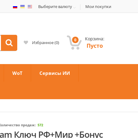
Выберите валюту
Мои покупки
Корзина:
0
Избранное
(
0
)
Пусто
WoT
Сервисы ИИ
Количество продаж:
572
Steam Ключ РФ+Мир +Бонус