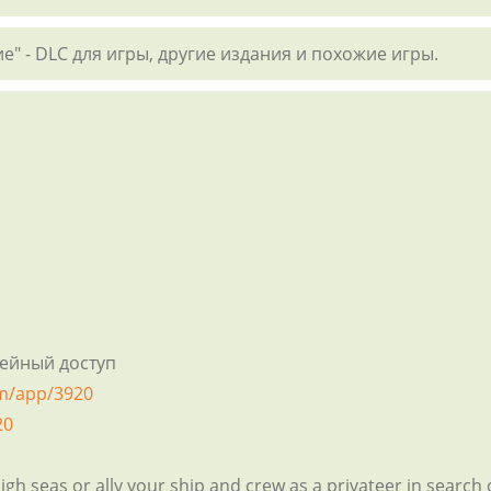
е" - DLC для игры, другие издания и похожие игры.
мейный доступ
om/app/3920
20
gh seas or ally your ship and crew as a privateer in search of