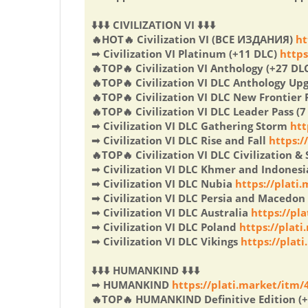
⬇️⬇️⬇️ CIVILIZATION VI ⬇️⬇️⬇️
🔥HOT🔥 Civilization VI (ВСЕ ИЗДАНИЯ)
ht
➟ Civilization VI Platinum (+11 DLC)
https
🔥TOP🔥 Civilization VI Anthology (+27 DL
🔥TOP🔥 Civilization VI DLC Anthology Upg
🔥TOP🔥 Civilization VI DLC New Frontier P
🔥TOP🔥 Civilization VI DLC Leader Pass (7
➟ Civilization VI DLC Gathering Storm
htt
➟ Civilization VI DLC Rise and Fall
https:/
🔥TOP🔥 Civilization VI DLC Civilization &
➟ Civilization VI DLC Khmer and Indones
➟ Civilization VI DLC Nubia
https://plati
➟ Civilization VI DLC Persia and Macedon
➟ Civilization VI DLC Australia
https://pl
➟ Civilization VI DLC Poland
https://plat
➟ Civilization VI DLC Vikings
https://plat
⬇️⬇️⬇️ HUMANKIND ⬇️⬇️⬇️
➟ HUMANKIND
https://plati.market/itm
🔥TOP🔥 HUMANKIND Definitive Edition (