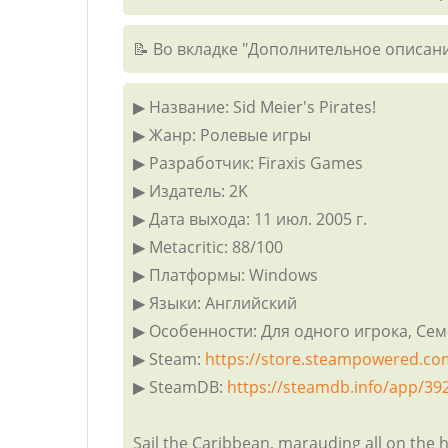
📝 Во вкладке "Дополнительное описани
▶ Название: Sid Meier's Pirates!
▶ Жанр: Ролевые игры
▶ Разработчик: Firaxis Games
▶ Издатель: 2K
▶ Дата выхода: 11 июл. 2005 г.
▶ Metacritic: 88/100
▶ Платформы: Windows
▶ Языки: Английский
▶ Особенности: Для одного игрока, Се
▶ Steam:
https://store.steampowered.c
▶ SteamDB:
https://steamdb.info/app/39
Sail the Caribbean, marauding all on the hi