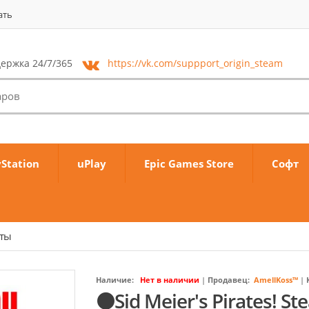
ать
ержка 24/7/365
https://vk.com/
suppport_origin_steam
yStation
uPlay
Epic Games Store
Софт
аты
Наличие:
Нет в наличии
|
Продавец:
AmellKoss™
|
⚫Sid Meier's Pirates! 