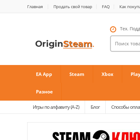
Главная
Продать свой товар
FAQ
Как покуп
Тех. Подд
Поиск
товаров:
EA App
Steam
Xbox
Pla
Разное
Игры по алфавиту (A-Z)
Блог
Способы опл