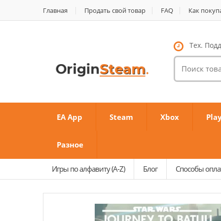
Главная
Продать свой товар
FAQ
Как покуп
Тех. Подд
Поиск
товаров:
EA App
Steam
Xbox
Pla
Разное
Игры по алфавиту (A-Z)
Блог
Способы опл