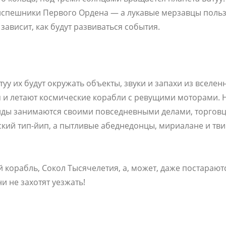
риспешники Первого Ордена — а лукавые мерзавцы поль
зависит, как будут развиваться события.
уу их будут окружать объекты, звуки и запахи из вселе
 и летают космические корабли с ревущими моторами. 
оиды занимаются своими повседневными делами, торгов
кий тип-йип, а пытливые абеднедонцы, мириалане и тви'
корабль, Сокол Тысячелетия, а, может, даже постараютс
и не захотят уезжать!