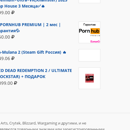
ap House 3 Месяца✅🔥
99.00
PORNHUB PREMIUM | 2 мес |
арантия💦
50.00
a-Mulana 2 (Steam Gift Россия) 🔥
49.06
ED DEAD REDEMPTION 2 / ULTIMATE
ROCKSTAR) + ПОДАРОК
099.00
rts, Crytek, Blizzard, Wargaming и другими, и не
 являются товарными знаками или зарегистрированными