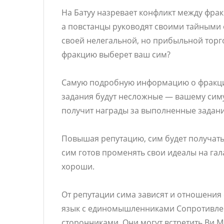
На Батуу назревает конфликт между фра
а повстанцы руководят своими тайными 
своей нелегальной, но прибыльной торг
фракцию выберет ваш сим?
Самую подробную информацию о фракциях
задания будут несложные — вашему симу
получит награды за выполненные задани
Повышая репутацию, сим будет получат
сим готов променять свои идеалы на гал
хороши.
От репутации сима зависят и отношения
язык с единомышленниками Сопротивлен
сторонниками. Они могут встретить Ви М