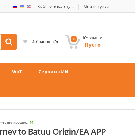
Выберите валюту
Мои покупки
Корзина:
0
Избранное
(
0
)
Пусто
WoT
Сервисы ИИ
чество продаж:
44
urney to Batuu Origin/EA APP