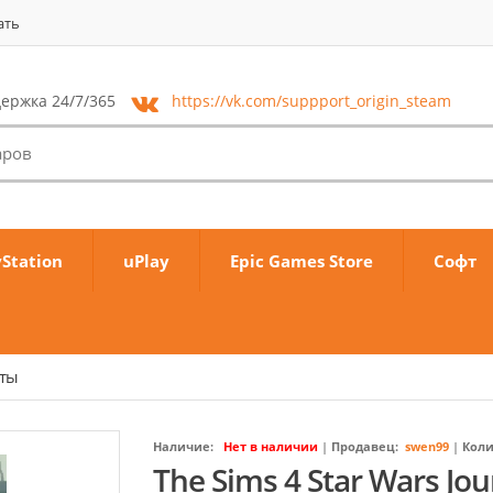
ать
ержка 24/7/365
https://vk.com/
suppport_origin_steam
yStation
uPlay
Epic Games Store
Софт
аты
Наличие:
Нет в наличии
|
Продавец:
swen99
|
Коли
The Sims 4 Star Wars Jo