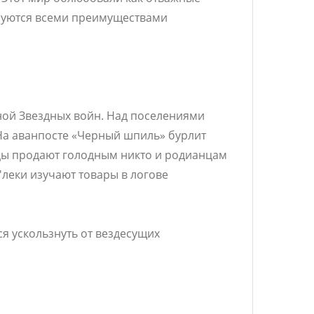
зуются всеми преимуществами
нной Звездных войн. Над поселениями
На аванпосте «Черный шпиль» бурлит
цы продают голодным никто и родианцам
леки изучают товары в логове
я ускользнуть от вездесущих