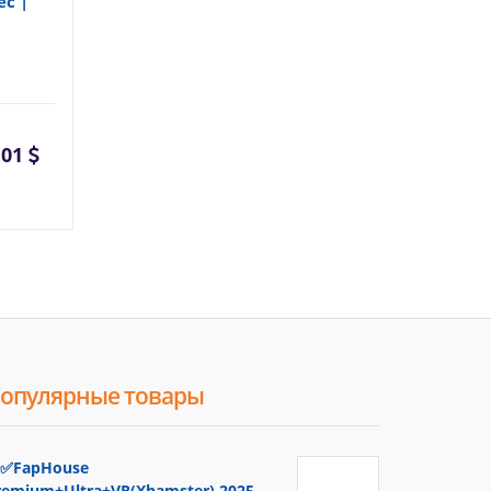
с |
.01
опулярные товары
✅FapHouse
remium+Ultra+VR(Xhamster) 2025