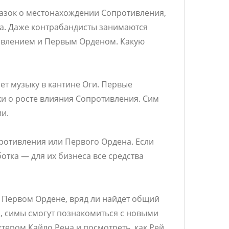
казок о местонахождении Сопротивления,
ра. Даже контрабандисты занимаются
тивлением и Первым Орденом. Какую
т музыку в кантине Оги. Первые
хи о росте влияния Сопротивления. Сим
и.
ротивления или Первого Ордена. Если
отка — для их бизнеса все средства
 Первом Ордене, вряд ли найдет общий
, симы смогут познакомиться с новыми
тером Кайло Рена и посмотреть, как Рей