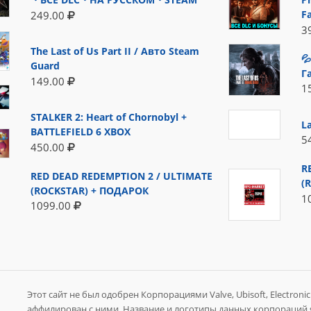
F
249.00
3
The Last of Us Part II / Авто Steam

Guard
Г
149.00
1
STALKER 2: Heart of Chornobyl +
L
BATTLEFIELD 6 XBOX
5
450.00
R
RED DEAD REDEMPTION 2 / ULTIMATE
(
(ROCKSTAR) + ПОДАРОК
1
1099.00
Этот сайт не был одобрен Корпорациями Valve, Ubisoft, Electronic A
аффилирован с ними. Название и логотипы данных корпораций