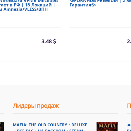
WireGuard VPN 6 Месяцев
💦PORNHUB PREMIUM | 2 ме
тает в РФ | 18 Локаций |
Гарантия💦
м Amnezia/VLESS/ВПН
3.48
2
Лидеры продаж
П
MAFIA: THE OLD COUNTRY・DELUXE

・ВСЕ DLC・НА РУССКОМ・STEAM
P