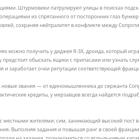
кциями. Штурмовики патрулируют улицы в поисках подс
операциями из спрятанного от посторонних глаз бунке
овлей, сохраняя нейтралитет в конфликте между Сопро
 можно получить у диджея R-3X, дроида, который играе
 предстоит обыскать ящики с припасами или узнать слу
я и заработает очки репутации соответствующей фракци
ь новые звания — от единомышленника до сержанта Соп
актические кредиты, у мерзавцев всегда найдется подраб
 с местными жителями: сим, занимающий высокий пост в
ия. Выполняя задания и повышая ранг в своей фракции
оради на задании, познакомиться со вспыльчивым харак