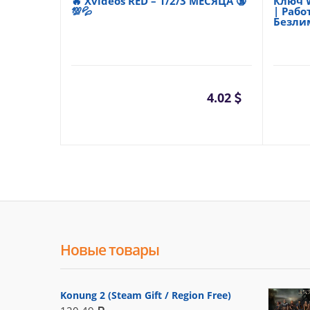
🔥 Xvideos RED – 1/2/3 МЕСЯЦА 🔞
Ключ 
💯💦
| Рабо
Безли
4.02
Новые товары
Konung 2 (Steam Gift / Region Free)