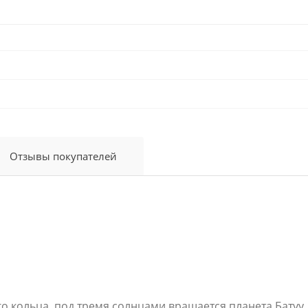
Отзывы покупателей
го кольца, под тремя солнцами вращается планета Батуу