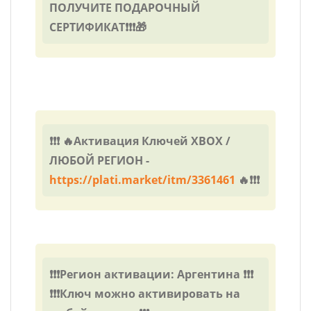
ПОЛУЧИТЕ ПОДАРОЧНЫЙ
СЕРТИФИКАТ❗❗❗🎁
❗❗❗ 🔥Активация Ключей XBOX /
ЛЮБОЙ РЕГИОН -
https://plati.market/itm/3361461
🔥❗❗❗
❗❗❗Регион активации: Аргентина ❗❗❗
❗❗❗Ключ можно активировать на