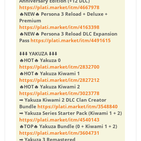
Anniversary Edition (+12 DLC)
https://plati.market/itm/4667978
🔥NEW🔥 Persona 3 Reload + Deluxe +
Premium
https://plati.market/itm/4163398
🔥NEW🔥 Persona 3 Reload DLC Expansion
Pass
https://plati.market/itm/4491615
⬇️⬇️⬇️ YAKUZA ⬇️⬇️⬇️
🔥HOT🔥 Yakuza 0
https://plati.market/itm/2832700
🔥HOT🔥 Yakuza Kiwami 1
https://plati.market/itm/2827212
🔥HOT🔥 Yakuza Kiwami 2
https://plati.market/itm/3023778
➟ Yakuza Kiwami 2 DLC Clan Creator
Bundle
https://plati.market/itm/3548840
➟ Yakuza Series Starter Pack (Kiwami 1 + 2)
https://plati.market/itm/4540143
🔥TOP🔥 Yakuza Bundle (0 + Kiwami 1 + 2)
https://plati.market/itm/3604731
➟ Yakuza 3 Remastered