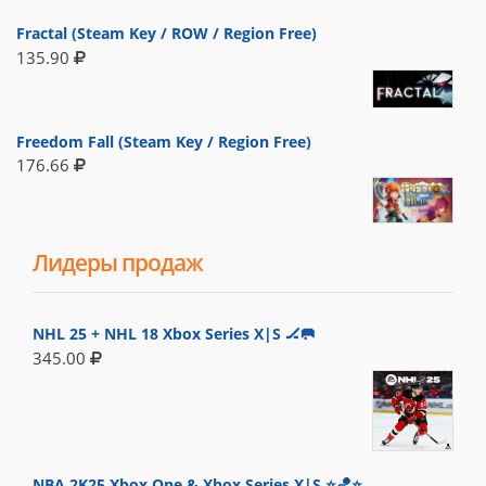
Fractal (Steam Key / ROW / Region Free)
135.90
Freedom Fall (Steam Key / Region Free)
176.66
Лидеры продаж
NHL 25 + NHL 18 Xbox Series X|S 🏒🥅
345.00
NBA 2K25 Xbox One & Xbox Series X|S ⭐🏀⭐