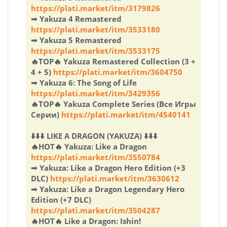
https://plati.market/itm/3179826
➟ Yakuza 4 Remastered
https://plati.market/itm/3533180
➟ Yakuza 5 Remastered
https://plati.market/itm/3533175
🔥TOP🔥 Yakuza Remastered Collection (3 +
4 + 5)
https://plati.market/itm/3604750
➟ Yakuza 6: The Song of Life
https://plati.market/itm/3429356
🔥TOP🔥 Yakuza Complete Series (Все Игры
Серии)
https://plati.market/itm/4540141
⬇️⬇️⬇️ LIKE A DRAGON (YAKUZA) ⬇️⬇️⬇️
🔥HOT🔥 Yakuza: Like a Dragon
https://plati.market/itm/3550784
➟ Yakuza: Like a Dragon Hero Edition (+3
DLC)
https://plati.market/itm/3630612
➟ Yakuza: Like a Dragon Legendary Hero
Edition (+7 DLC)
https://plati.market/itm/3504287
🔥HOT🔥 Like a Dragon: Ishin!