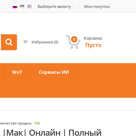
Выберите валюту
Мои покупки
Корзина:
0
Избранное
(
0
)
Пусто
WoT
Сервисы ИИ
личество продаж:
110
ПК |Мак| Онлайн | Полный