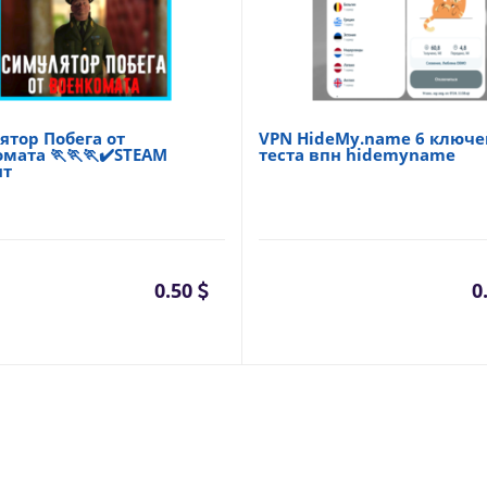
тор Побега от
VPN HideMy.name 6 ключе
мата 🏃🏃🏃✔️STEAM
теста впн hidemyname
нт
0.50
0