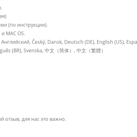
.
ея)
ми (по инструкции).
 и MAC OS.
лийский, Český, Dansk, Deutsch (DE), English (US), Español
Português (BR), Svenska, 中文（简体）, 中文（繁體）
 отзыв, для нас это важно.