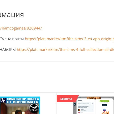
рмация
ller/namcogames/826944/
+ Смена почты
https://plati.market/itm/the-sims-3-ea-app-origi
И/НАБОРЫ
https://plati.market/itm/the-sims-4-full-collection-all
SBERPAY