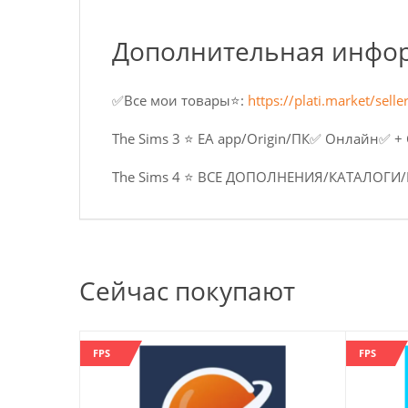
Дополнительная инфо
✅Все мои товары⭐️:
https://plati.market/se
The Sims 3 ⭐️ EA app/Origin/ПК✅ Онлайн✅ 
The Sims 4 ⭐️ ВСЕ ДОПОЛНЕНИЯ/КАТАЛОГ
Сейчас покупают
FPS
FPS