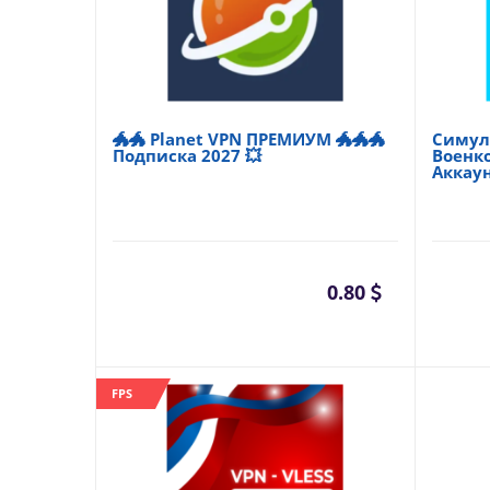
🐲🐲 Planet VPN ПРЕМИУМ 🐲🐲🐲
Симуля
Подписка 2027 💥
Военко
Аккау
0.80
FPS