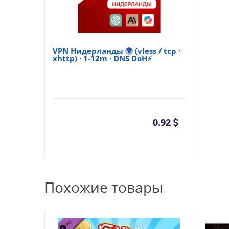
VPN Нидерланды 🌍 (vless / tcp ·
xhttp) · 1-12m · DNS DoH⚡
0.92
Похожие товары