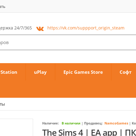
ать
ержка 24/7/365
https://vk.com/
suppport_origin_steam
yStation
uPlay
Epic Games Store
Софт
аты
Наличие:
В наличии
|
Продавец:
NamcoGames
|
Ко
The Sims 4 | EA app | 