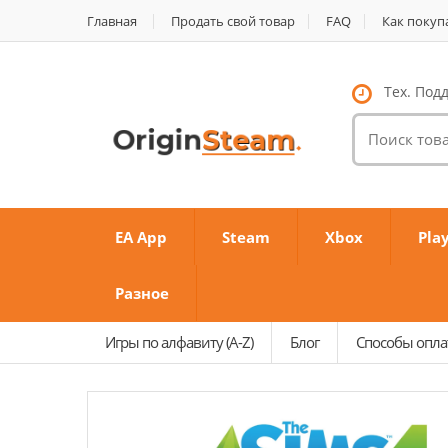
Главная
Продать свой товар
FAQ
Как покуп
Тех. Подд
Поиск
товаров:
EA App
Steam
Xbox
Pla
Разное
Игры по алфавиту (A-Z)
Блог
Способы опл