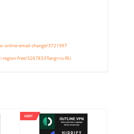
n-pc-online-email-change/3721997
-dlc-region-free/3267833?lang=ru-RU
USDT