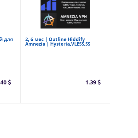
й для
2, 6 мес | Outline Hiddify
Amnezia | Hysteria,VLESS,SS
.40
1.39