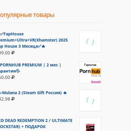
опулярные товары
✅FapHouse
remium+Ultra+VR(Xhamster) 2025
ap House 3 Месяца✅🔥
99.00
PORNHUB PREMIUM | 2 мес |
арантия💦
50.00
a-Mulana 2 (Steam Gift Россия) 🔥
32.98
ED DEAD REDEMPTION 2 / ULTIMATE
ROCKSTAR) + ПОДАРОК