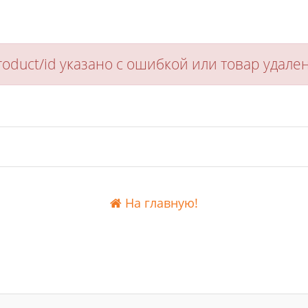
oduct/id указано с ошибкой или товар удал
На главную!