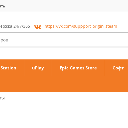
ать
ержка 24/7/365
https://vk.com/
suppport_origin_steam
yStation
uPlay
Epic Games Store
Софт
аты