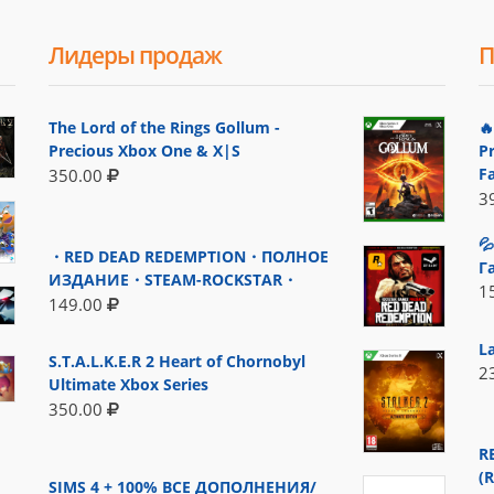
Лидеры продаж
П
The Lord of the Rings Gollum -

Precious Xbox One & X|S
P
F
350.00
3

・RED DEAD REDEMPTION・ПОЛНОЕ
Г
ИЗДАНИЕ・STEAM-ROCKSTAR・
1
149.00
L
S.T.A.L.K.E.R 2 Heart of Chornobyl
2
Ultimate Xbox Series
350.00
R
(
SIMS 4 + 100% ВСЕ ДОПОЛНЕНИЯ/