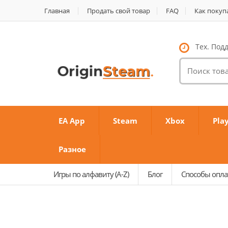
Главная
Продать свой товар
FAQ
Как покуп
Тех. Подд
Поиск
товаров:
EA App
Steam
Xbox
Pla
Разное
Игры по алфавиту (A-Z)
Блог
Способы опл