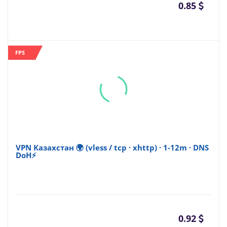
0.85
FPS
VPN Казахстан 🌍 (vless / tcp · xhttp) · 1-12m · DNS
DoH⚡
0.92