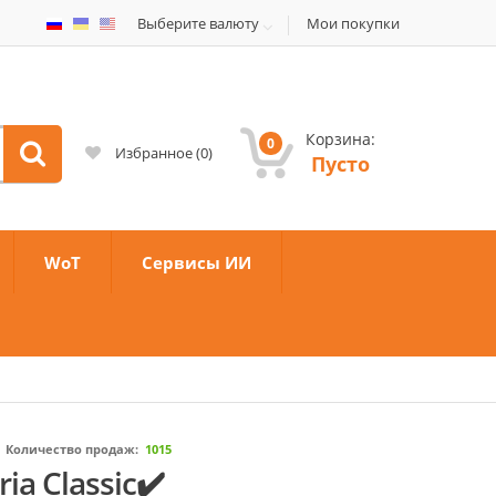
Выберите валюту
Мои покупки
Корзина:
0
Избранное
(
0
)
Пусто
WoT
Сервисы ИИ
|
Количество продаж:
1015
ia Classic✔️