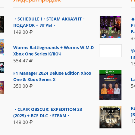
・SCHEDULE I・STEAM АККАУНТ・

ПОДАРОК + ИГРЫ・
P
F
149.00
3
Worms Battlegrounds + Worms W.M.D

Xbox One Series КЛЮЧ
Г
554.47
1
F1 Manager 2024 Deluxe Edition Xbox
L
One & Xbox Series X
5
350.00
R
・CLAIR OBSCUR: EXPEDITION 33
(
(2025) + ВСЕ DLC・STEAM・
1
149.00