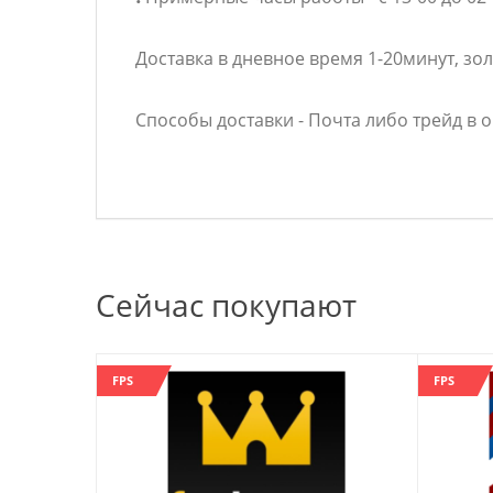
Доставка в дневное время 1-20минут, зо
Способы доставки - Почта либо трейд в 
Сейчас покупают
FPS
FPS