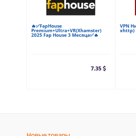
🔥✅FapHouse
VPN Ни
Premium+Ultra+VR(Xhamster)
xhttp)
2025 Fap House 3 Месяца✅🔥
7.35
Новые товары