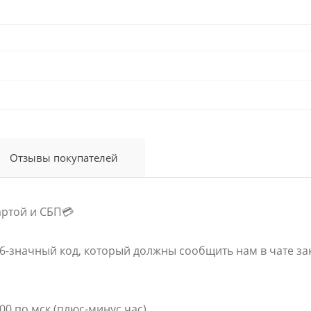
Отзывы покупателей
артой и СБП💳
6-значный код, который должны сообщить нам в чате зак
00 по мск (плюс-минус час)