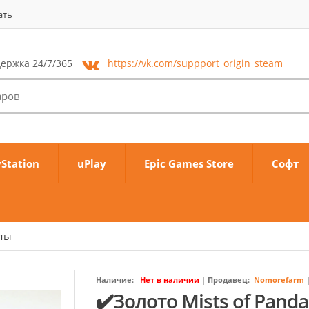
ать
ержка 24/7/365
https://vk.com/
suppport_origin_steam
yStation
uPlay
Epic Games Store
Софт
аты
Наличие:
Нет в наличии
|
Продавец:
Nomorefarm
✔️Золото Mists of Pandar