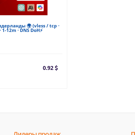
дерланды 🌍 (vless / tcp ·
 · 1-12m · DNS DoH⚡
0.92
Лидеры продаж
П