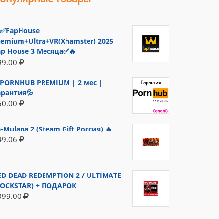
✅FapHouse
remium+Ultra+VR(Xhamster) 2025
ap House 3 Месяца✅🔥
99.00
PORNHUB PREMIUM | 2 мес |
арантия💦
50.00
a-Mulana 2 (Steam Gift Россия) 🔥
49.06
ED DEAD REDEMPTION 2 / ULTIMATE
ROCKSTAR) + ПОДАРОК
099.00