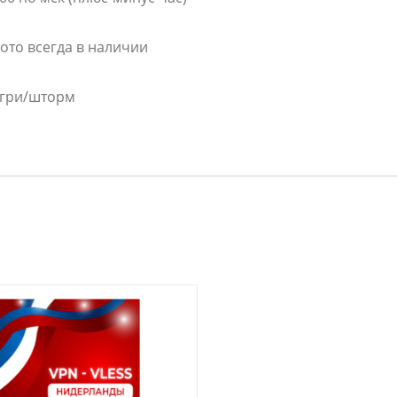
лото всегда в наличии
огри/шторм