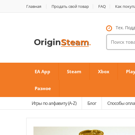
Главная
Продать свой товар
FAQ
Как покуп
Тех. Подд
Поиск
товаров:
EA App
Steam
Xbox
Pla
Разное
Игры по алфавиту (A-Z)
Блог
Способы опл