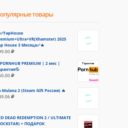
опулярные товары
✅FapHouse
remium+Ultra+VR(Xhamster) 2025
ap House 3 Месяца✅🔥
99.00
PORNHUB PREMIUM | 2 мес |
арантия💦
50.00
a-Mulana 2 (Steam Gift Россия) 🔥
49.06
ED DEAD REDEMPTION 2 / ULTIMATE
ROCKSTAR) + ПОДАРОК