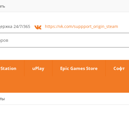
ать
ержка 24/7/365
https://vk.com/
suppport_origin_steam
yStation
uPlay
Epic Games Store
Софт
аты