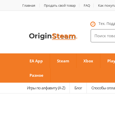
Главная
Продать свой товар
FAQ
Как покуп
Тех. Подд
Поиск
товаров:
EA App
Steam
Xbox
Pla
Разное
Игры по алфавиту (A-Z)
Блог
Способы опл