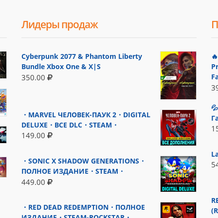
Лидеры продаж
П
Cyberpunk 2077 & Phantom Liberty

Bundle Xbox One & X|S
P
F
350.00
3

・MARVEL ЧЕЛОВЕК-ПАУК 2・DIGITAL
Г
DELUXE・ВСЕ DLC・STEAM・
1
149.00
L
・SONIC X SHADOW GENERATIONS・
5
ПОЛНОЕ ИЗДАНИЕ・STEAM・
449.00
R
・RED DEAD REDEMPTION・ПОЛНОЕ
(
ИЗДАНИЕ・STEAM-ROCKSTAR・