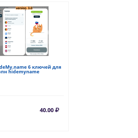
ideMy.name 6 ключей для
 впн hidemyname
40.00