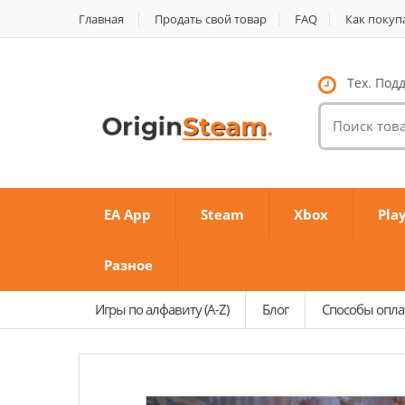
Главная
Продать свой товар
FAQ
Как покуп
Тех. Подд
Поиск
товаров:
EA App
Steam
Xbox
Pla
Разное
Игры по алфавиту (A-Z)
Блог
Способы опл