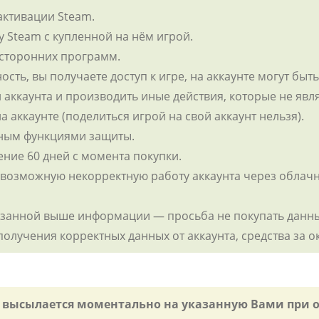
активации Steam.
у Steam с купленной на нём игрой.
 сторонних программ.
ность, вы получаете доступ к игре, на аккаунте могут бы
 аккаунта и производить иные действия, которые не яв
на аккаунте (поделиться игрой на свой аккаунт нельзя).
нным функциями защиты.
чение 60 дней с момента покупки.
а возможную некорректную работу аккаунта через облачны
указанной выше информации — просьба не покупать данн
 получения корректных данных от аккаунта, средства за 
я высылается моментально на указанную Вами при 