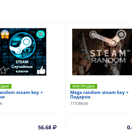
РОДАЖ
9039 ПРОДАЖ
andom steam key +
Mega random steam key +
ки
Подарки
IN
777ORIGIN
56.68
0