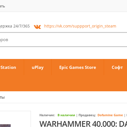
ать
ержка 24/7/365
https://vk.com/
suppport_origin_steam
yStation
uPlay
Epic Games Store
Софт
аты
Наличие:
В наличии
|
Продавец:
Dofamine Game
|
WARHAMMER 40,000: D