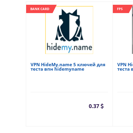
BANK CARD
FPS
VPN HideMy.name 5 ключей для
VPN H
теста впн hidemyname
теста
0.37