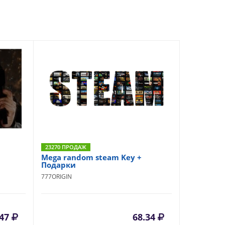
23270 ПРОДАЖ
Mega random steam Key +
Подарки
777ORIGIN
.47
68.34