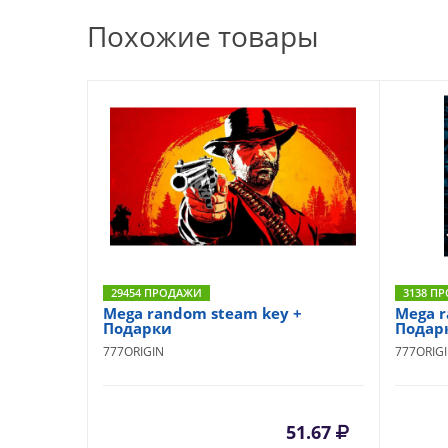
Похожие товары
29454 ПРОДАЖИ
3138 П
Mega random steam key +
Mega r
Подарки
Подар
777ORIGIN
777ORIG
51.67