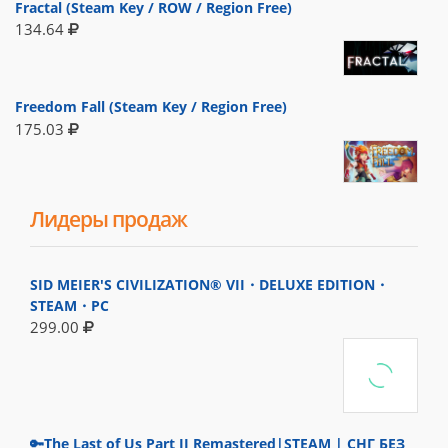
Fractal (Steam Key / ROW / Region Free)
134.64
Freedom Fall (Steam Key / Region Free)
175.03
Лидеры продаж
SID MEIER'S CIVILIZATION® VII・DELUXE EDITION・
STEAM・PC
299.00
🔑The Last of Us Part II Remastered|STEAM | СНГ БЕЗ