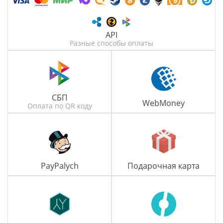
API
Разные способы оплаты
СБП
WebMoney
Оплата по QR коду
PayPalych
Подарочная карта