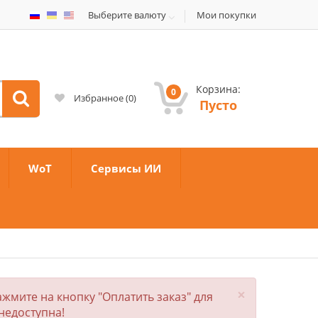
Выберите валюту
Мои покупки
Корзина:
0
Избранное
(
0
)
Пусто
WoT
Сервисы ИИ
×
жмите на кнопку "Оплатить заказ" для
недоступна!