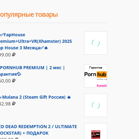
опулярные товары
✅FapHouse
remium+Ultra+VR(Xhamster) 2025
ap House 3 Месяца✅🔥
99.00
PORNHUB PREMIUM | 2 мес |
арантия💦
50.00
a-Mulana 2 (Steam Gift Россия) 🔥
32.98
ED DEAD REDEMPTION 2 / ULTIMATE
ROCKSTAR) + ПОДАРОК