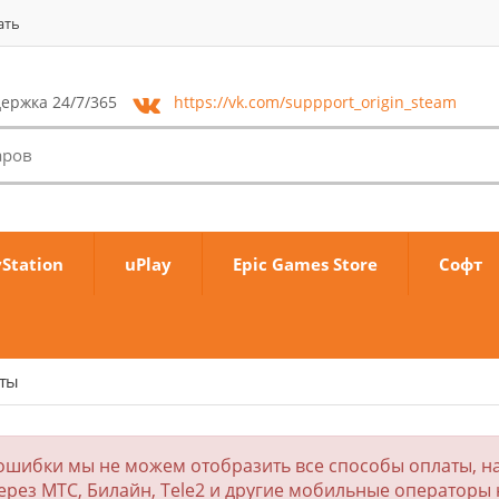
ать
ержка 24/7/365
https://vk.com/
suppport_origin_steam
yStation
uPlay
Epic Games Store
Софт
аты
ошибки мы не можем отобразить все способы оплаты, на
ерез МТС, Билайн, Tele2 и другие мобильные операторы 