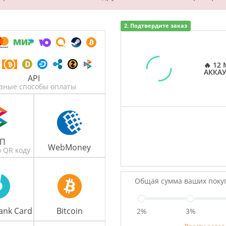
2. Подтвердите заказ
🔥 12
АККАУ
API
зные способы оплаты
БП
WebMoney
 QR коду
Общая сумма ваших поку
ank Card
Bitcoin
2%
3%