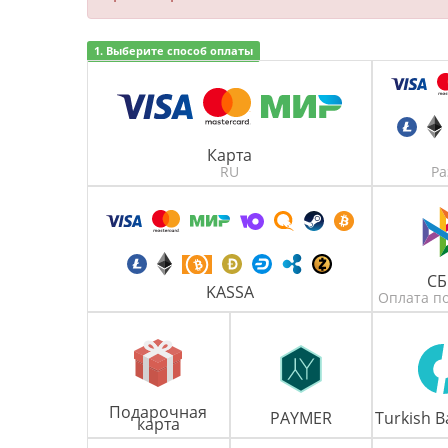
1. Выберите способ оплаты
Карта
RU
Ра
С
KASSA
Оплата по
Подарочная
PAYMER
Turkish B
карта