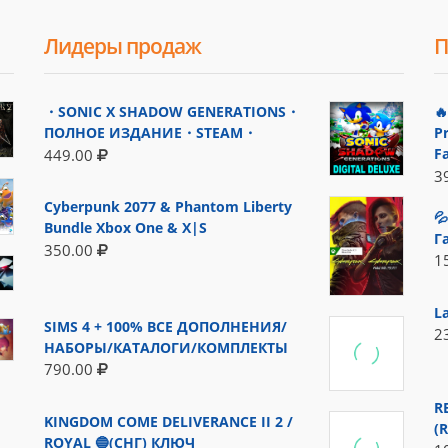
Лидеры продаж
П
・SONIC X SHADOW GENERATIONS・

ПОЛНОЕ ИЗДАНИЕ・STEAM・
P
F
449.00
3
Cyberpunk 2077 & Phantom Liberty

Bundle Xbox One & X|S
Г
350.00
1
L
SIMS 4 + 100% ВСЕ ДОПОЛНЕНИЯ/
2
НАБОРЫ/КАТАЛОГИ/КОМПЛЕКТЫ
790.00
R
KINGDOM COME DELIVERANCE II 2 /
(
ROYAL 🔵(СНГ) КЛЮЧ