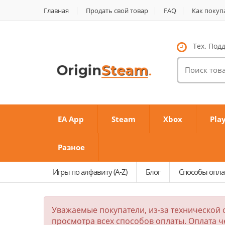
Главная
Продать свой товар
FAQ
Как покуп
Тех. Подд
Поиск
товаров:
EA App
Steam
Xbox
Pla
Разное
Игры по алфавиту (A-Z)
Блог
Способы опл
Уважаемые покупатели, из-за технической 
просмотра всех способов оплаты. Оплата ч