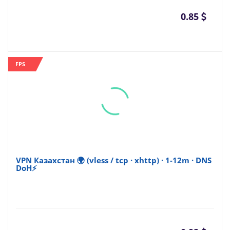
0.85
FPS
VPN Казахстан 🌍 (vless / tcp · xhttp) · 1-12m · DNS
DoH⚡